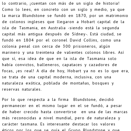
lo contrario, ¡cuentan con más de un siglo de historia!
Como lo lees, en concreto con un siglo y medio, ya que
la marca Blundstone se fundó en 1870, por un matrimonio
de colonos ingleses que llegaron a Hobart capital de la
isla de Tasmania, en Australia -siendo está la segunda
capital más antigua después de Sídney-. Está ciudad, se
fundó en 1804 por el coronel David Collins, como una
colonia penal con cerca de 300 prisioneros, algún
marinero y una treintena de valientes colonos libres. Así
que sí, esa idea de que en la isla de Tasmania solo
había convictos, balleneros, capataces y cazadores de
focas, ¡es real! A día de hoy, Hobart ya no es lo que era,
se trata de una capital moderna, inclusiva, con una
naturaleza exótica, poblada de montañas, bosques y
reservas naturales.
Por lo que respecta a la firma Blundstone, decidió
permanecer en el mismo lugar en el se fundó, a pesar
de haber crecido hasta convertirse en una de las marcas
más reconocidas a nivel mundial, pero de naturaleza y
carácter tasmana. Es interesante destacar los valores
éticos por los que se guía el Grupo Blundstone y que