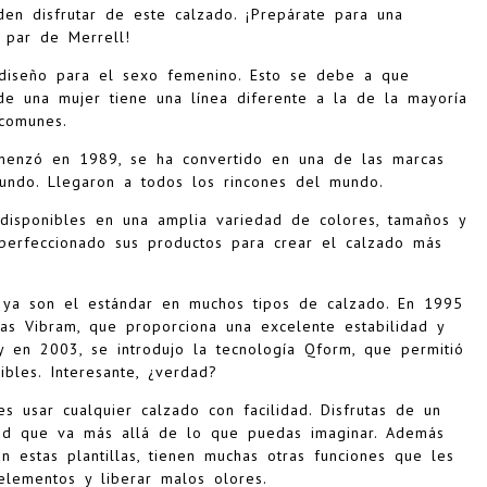
den disfrutar de este calzado. ¡Prepárate para una
 par de Merrell!
 diseño para el sexo femenino. Esto se debe a que
e una mujer tiene una línea diferente a la de la mayoría
comunes.
menzó en 1989, se ha convertido en una de las marcas
undo. Llegaron a todos los rincones del mundo.
 disponibles en una amplia variedad de colores, tamaños y
n perfeccionado sus productos para crear el calzado más
 ya son el estándar en muchos tipos de calzado. En 1995
las Vibram, que proporciona una excelente estabilidad y
y en 2003, se introdujo la tecnología Qform, que permitió
ibles. Interesante, ¿verdad?
es usar cualquier calzado con facilidad. Disfrutas de un
dad que va más allá de lo que puedas imaginar. Además
n estas plantillas, tienen muchas otras funciones que les
elementos y liberar malos olores.