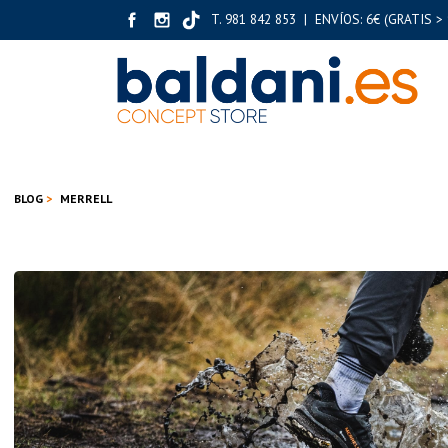
T. 981 842 853 | ENVÍOS: 6€ (GRATIS > 
BLOG
MERRELL