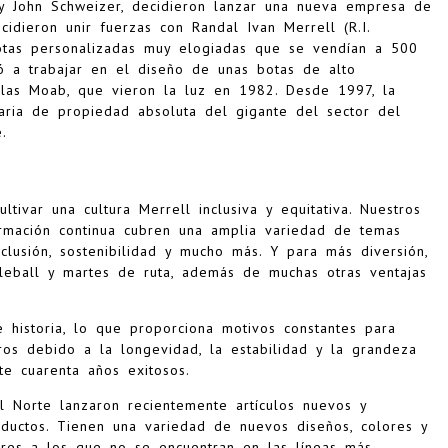
s y John Schweizer, decidieron lanzar una nueva empresa de
idieron unir fuerzas con Randal Ivan Merrell (R.I.
botas personalizadas muy elogiadas que se vendían a 500
ó a trabajar en el diseño de unas botas de alto
 las Moab, que vieron la luz en 1982. Desde 1997, la
aria de propiedad absoluta del gigante del sector del
.
tivar una cultura Merrell inclusiva y equitativa. Nuestros
rmación continua cubren una amplia variedad de temas
nclusión, sostenibilidad y mucho más. Y para más diversión,
leball y martes de ruta, además de muchas otras ventajas
 historia, lo que proporciona motivos constantes para
ros debido a la longevidad, la estabilidad y la grandeza
e cuarenta años exitosos.
l Norte lanzaron recientemente artículos nuevos y
ductos. Tienen una variedad de nuevos diseños, colores y
lares a los que no se encuentran en las líneas más