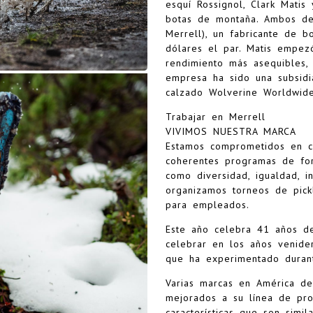
esquí Rossignol, Clark Mati
botas de montaña. Ambos dec
Merrell), un fabricante de 
dólares el par. Matis empez
rendimiento más asequibles,
empresa ha sido una subsidi
calzado Wolverine Worldwide
Trabajar en Merrell
VIVIMOS NUESTRA MARCA
Estamos comprometidos en cul
coherentes programas de fo
como diversidad, igualdad, i
organizamos torneos de pick
para empleados.
Este año celebra 41 años de
celebrar en los años venide
que ha experimentado durant
Varias marcas en América de
mejorados a su línea de pro
características que son simi