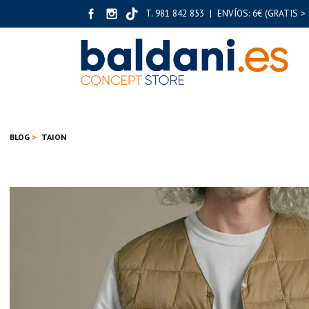
T. 981 842 853 | ENVÍOS: 6€ (GRATIS > 
BLOG
TAION