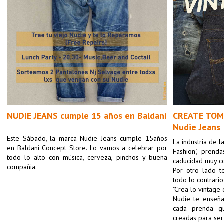
NUDIE JEANS cumple 15 años en Baldani
CREATE TOM
Nudie Jeans 
Este Sábado, la marca Nudie Jeans cumple 15años 
La industria de l
en Baldani Concept Store. Lo vamos a celebrar por 
Fashion", prend
todo lo alto con música, cerveza, pinchos y buena 
caducidad muy cor
compañia.
Por otro lado t
todo lo contrario
"Crea lo vintage 
Nudie te enseña
cada prenda gu
creadas para ser 