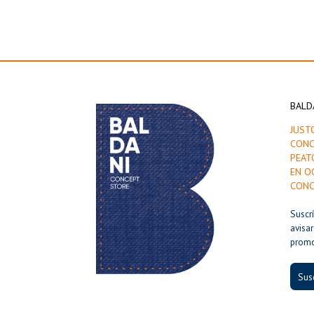
BALD
JUST
CONC
PEAT
EN O
CONC
Suscr
avisa
prom
Susc