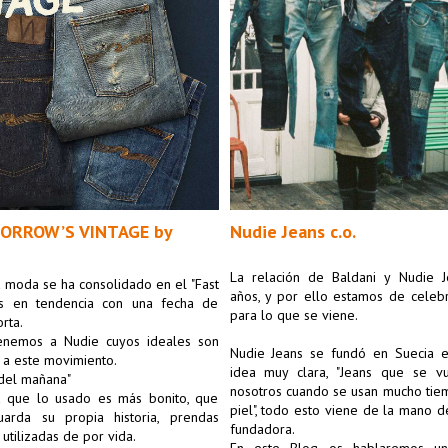
ORROW’S VINTAGE by 
Nudie Jeans c.o.
La relación de Baldani y Nudie J
a moda se ha consolidado en el "Fast 
años, y por ello estamos de celebr
as en tendencia con una fecha de 
para lo que se viene.

ta.

enemos a Nudie cuyos ideales son 
Nudie Jeans se fundó en Suecia e
 a este movimiento.

idea muy clara, "Jeans que se vu
del mañana"

nosotros cuando se usan mucho tiem
 que lo usado es más bonito, que 
piel", todo esto viene de la mano de
arda su propia historia, prendas 
fundadora.

utilizadas de por vida.