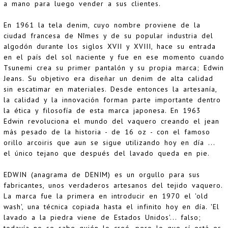
a mano para luego vender a sus clientes.
En 1961 la tela denim, cuyo nombre proviene de la
ciudad francesa de Nîmes y de su popular industria del
algodón durante los siglos XVII y XVIII, hace su entrada
en el país del sol naciente y fue en ese momento cuando
Tsunemi crea su primer pantalón y su propia marca; Edwin
Jeans. Su objetivo era diseñar un denim de alta calidad
sin escatimar en materiales. Desde entonces la artesanía,
la calidad y la innovación forman parte importante dentro
la ética y filosofía de esta marca japonesa. En 1963
Edwin revoluciona el mundo del vaquero creando el jean
más pesado de la historia - de 16 oz - con el famoso
orillo arcoiris que aun se sigue utilizando hoy en día ...
el único tejano que después del lavado queda en pie.
EDWIN (anagrama de DENIM) es un orgullo para sus
fabricantes, unos verdaderos artesanos del tejido vaquero.
La marca fue la primera en introducir en 1970 el 'old
wash', una técnica copiada hasta el infinito hoy en día. 'El
lavado a la piedra viene de Estados Unidos'... falso;