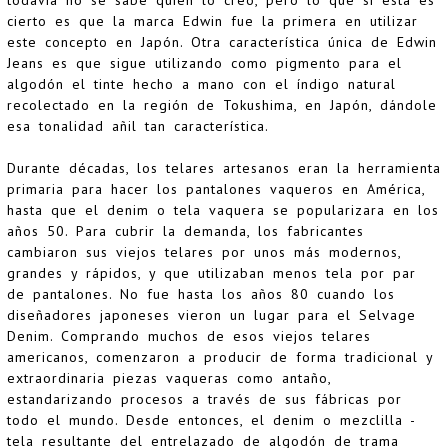
todavía no se sabe quién lo creó, pero lo que sí está es
cierto es que la marca Edwin fue la primera en utilizar
este concepto en Japón. Otra característica única de Edwin
Jeans es que sigue utilizando como pigmento para el
algodón el tinte hecho a mano con el índigo natural
recolectado en la región de Tokushima, en Japón, dándole
esa tonalidad añil tan característica.
Durante décadas, los telares artesanos eran la herramienta
primaria para hacer los pantalones vaqueros en América,
hasta que el denim o tela vaquera se popularizara en los
años 50. Para cubrir la demanda, los fabricantes
cambiaron sus viejos telares por unos más modernos,
grandes y rápidos, y que utilizaban menos tela por par
de pantalones. No fue hasta los años 80 cuando los
diseñadores japoneses vieron un lugar para el Selvage
Denim. Comprando muchos de esos viejos telares
americanos, comenzaron a producir de forma tradicional y
extraordinaria piezas vaqueras como antaño,
estandarizando procesos a través de sus fábricas por
todo el mundo. Desde entonces, el denim o mezclilla -
tela resultante del entrelazado de algodón de trama