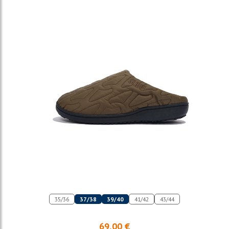
35/36
37/38
39/40
41/42
43/44
69,00 €