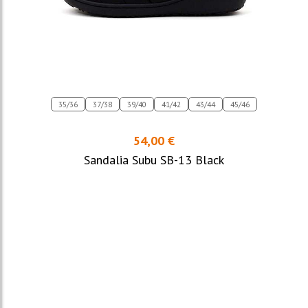
35/36
37/38
39/40
41/42
43/44
45/46
54,00 €
Sandalia Subu SB-13 Black