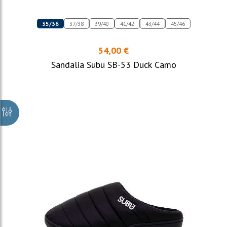
35/36
37/38
39/40
41/42
43/44
45/46
54,00 €
Sandalia Subu SB-53 Duck Camo