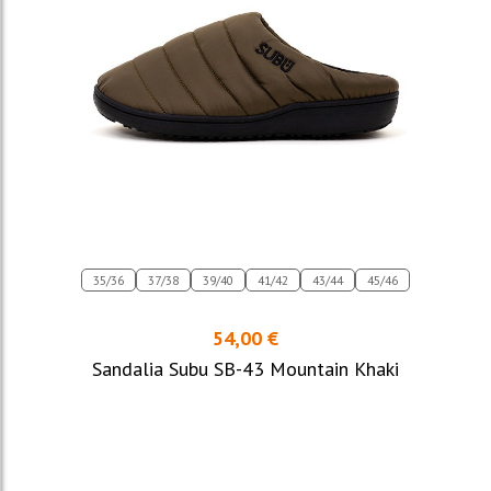
35/36
37/38
39/40
41/42
43/44
45/46
54,00 €
Sandalia Subu SB-43 Mountain Khaki