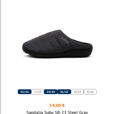
35/36
37/38
39/40
41/42
43/44
45/46
54,00 €
Sandalia Subu SB-23 Steel Gray