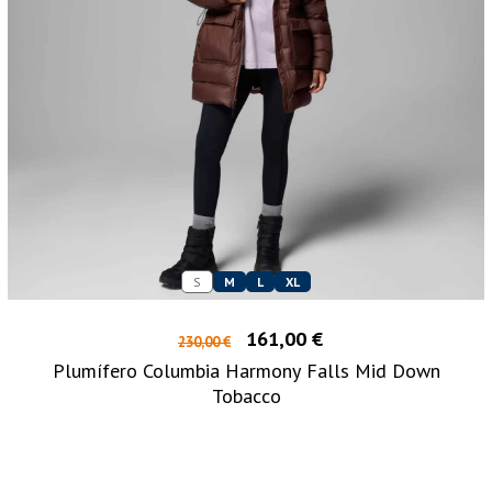
S
M
L
XL
161,00 €
230,00 €
Plumífero Columbia Harmony Falls Mid Down
Tobacco