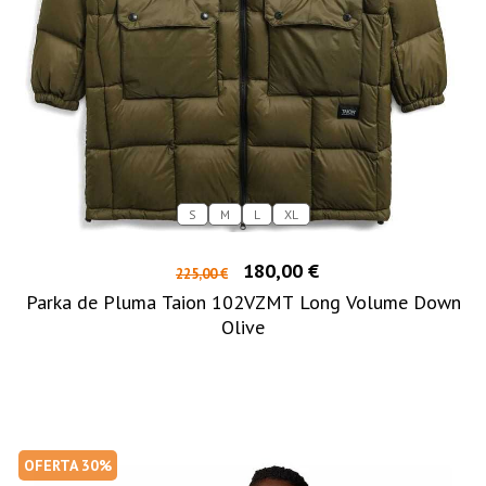
S
M
L
XL
180,00 €
225,00 €
Parka de Pluma Taion 102VZMT Long Volume Down
Olive
OFERTA 30%