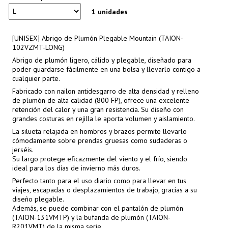
1 unidades
[UNISEX] Abrigo de Plumón Plegable Mountain (TAION-
102VZMT-LONG)
Abrigo de plumón ligero, cálido y plegable, diseñado para
poder guardarse fácilmente en una bolsa y llevarlo contigo a
cualquier parte.
Fabricado con nailon antidesgarro de alta densidad y relleno
de plumón de alta calidad (800 FP), ofrece una excelente
retención del calor y una gran resistencia. Su diseño con
grandes costuras en rejilla le aporta volumen y aislamiento.
La silueta relajada en hombros y brazos permite llevarlo
cómodamente sobre prendas gruesas como sudaderas o
jerséis.
Su largo protege eficazmente del viento y el frío, siendo
ideal para los días de invierno más duros.
Perfecto tanto para el uso diario como para llevar en tus
viajes, escapadas o desplazamientos de trabajo, gracias a su
diseño plegable.
Además, se puede combinar con el pantalón de plumón
(TAION-131VMTP) y la bufanda de plumón (TAION-
R201VMT) de la misma serie.