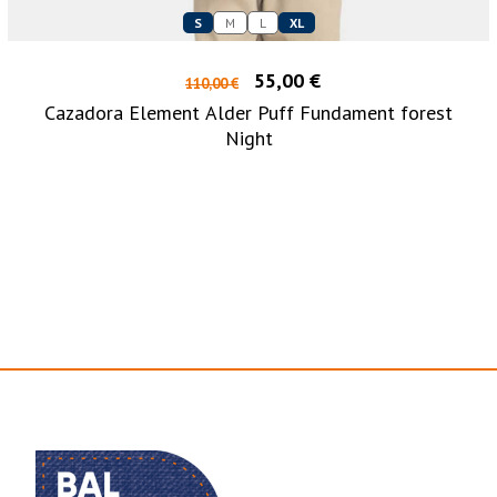
S
M
L
XL
55,00 €
110,00 €
Cazadora Element Alder Puff Fundament forest
Night