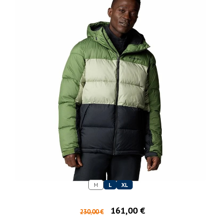
M
L
XL
161,00 €
230,00 €