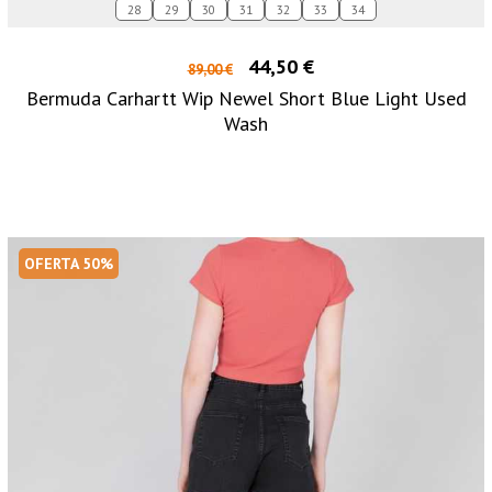
28
29
30
31
32
33
34
44,50 €
89,00 €
Bermuda Carhartt Wip Newel Short Blue Light Used
Wash
OFERTA 50%