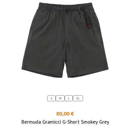
S
M
L
XL
80,00 €
Bermuda Gramicci G-Short Smokey Grey