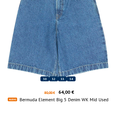
30
32
33
34
64,00 €
80,00 €
Bermuda Element Big 5 Denim WK Mid Used