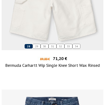
28
29
30
31
32
33
34
71,20 €
89,00 €
Bermuda Carhartt Wip Single Knee Short Wax Rinsed