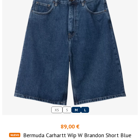
XS
S
M
L
89,00 €
Bermuda Carhartt Wip W Brandon Short Blue