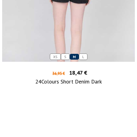
XS
S
M
L
18,47 €
36,95 €
24Colours Short Denim Dark