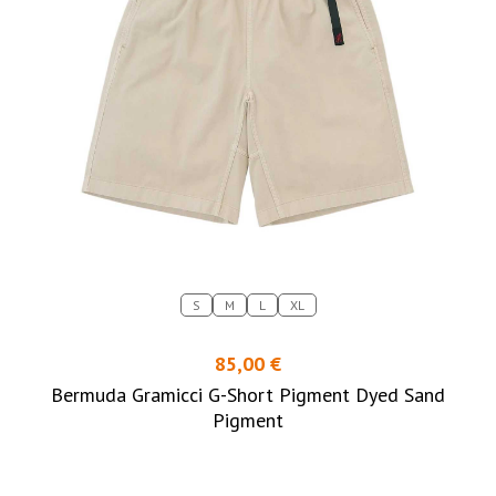
S
M
L
XL
85,00 €
Bermuda Gramicci G-Short Pigment Dyed Sand
Pigment