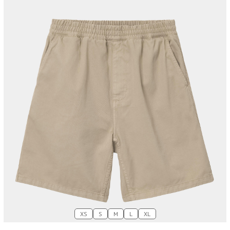
XS
S
M
L
XL