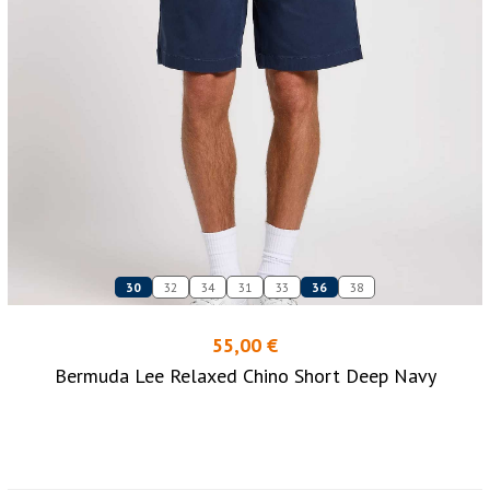
30
32
34
31
33
36
38
55,00 €
Bermuda Lee Relaxed Chino Short Deep Navy