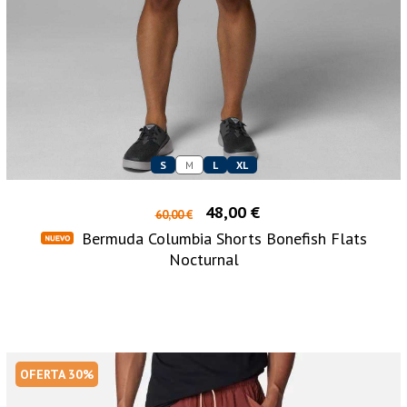
S
M
L
XL
48,00 €
60,00 €
Bermuda Columbia Shorts Bonefish Flats
Nocturnal
OFERTA 30%