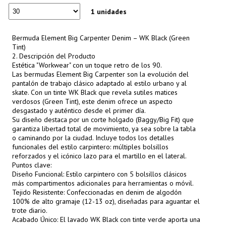
1 unidades
Bermuda Element Big Carpenter Denim – WK Black (Green
Tint)
2. Descripción del Producto
Estética "Workwear" con un toque retro de los 90.
Las bermudas Element Big Carpenter son la evolución del
pantalón de trabajo clásico adaptado al estilo urbano y al
skate. Con un tinte WK Black que revela sutiles matices
verdosos (Green Tint), este denim ofrece un aspecto
desgastado y auténtico desde el primer día.
Su diseño destaca por un corte holgado (Baggy/Big Fit) que
garantiza libertad total de movimiento, ya sea sobre la tabla
o caminando por la ciudad. Incluye todos los detalles
funcionales del estilo carpintero: múltiples bolsillos
reforzados y el icónico lazo para el martillo en el lateral.
Puntos clave:
Diseño Funcional: Estilo carpintero con 5 bolsillos clásicos
más compartimentos adicionales para herramientas o móvil.
Tejido Resistente: Confeccionadas en denim de algodón
100% de alto gramaje (12-13 oz), diseñadas para aguantar el
trote diario.
Acabado Único: El lavado WK Black con tinte verde aporta una