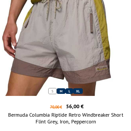
S
M
L
XL
56,00 €
70,00 €
Bermuda Columbia Riptide Retro Windbreaker Short
Flint Grey, Iron, Peppercorn