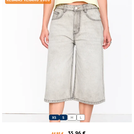
XS
S
M
L
35,96 €
44,95 €