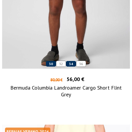
30
32
34
36
56,00 €
80,00 €
Bermuda Columbia Landroamer Cargo Short Flint
Grey
REBAJAS VERANO 2026