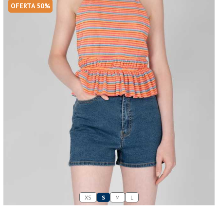
OFERTA 50%
XS
S
M
L