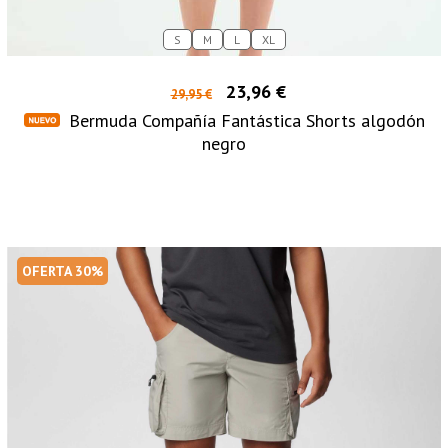
S
M
L
XL
23,96 €
29,95 €
Bermuda Compañía Fantástica Shorts algodón
negro
OFERTA 30%