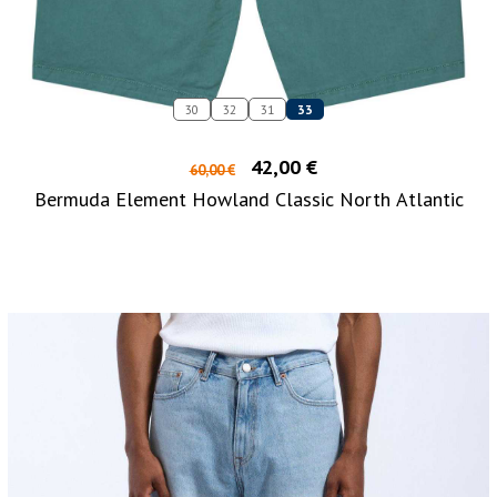
30
32
31
33
42,00 €
60,00 €
Bermuda Element Howland Classic North Atlantic