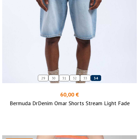
29
30
31
32
33
34
60,00 €
Bermuda DrDenim Omar Shorts Stream Light Fade