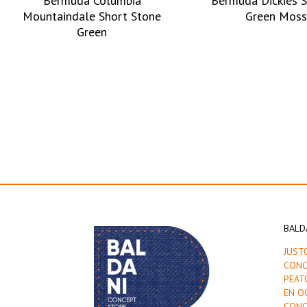
Bermuda Columbia
Bermuda Dickies S
Mountaindale Short Stone
Green Mos
Green
BALD
JUST
CONC
PEAT
EN O
CONC