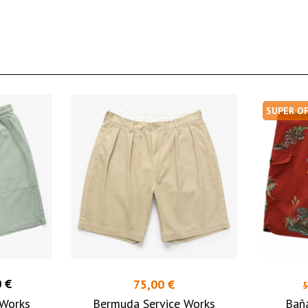
SUPER O
 €
75,00 €
5
 Works
Bermuda Service Works
Bañ