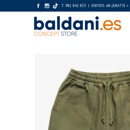
T. 981 842 853 | ENVÍOS: 6€ (GRATIS > 