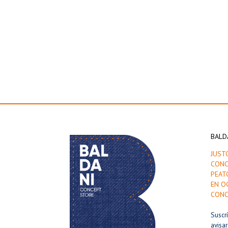
BALD
JUST
CONC
PEAT
EN O
CONC
Suscr
avisa