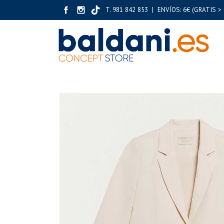
T. 981 842 853 | ENVÍOS: 6€ (GRATIS > 