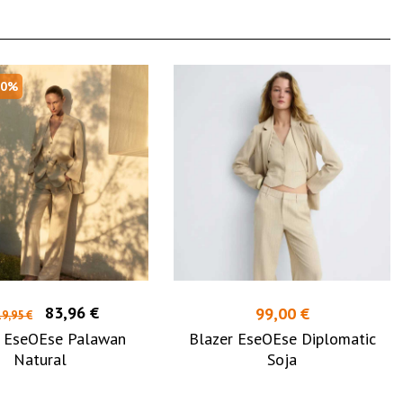
30%
83,96 €
99,00 €
9,95 €
r EseOEse Palawan
Blazer EseOEse Diplomatic
Natural
Soja