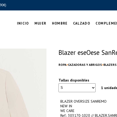
90€)
INICIO
MUJER
HOMBRE
CALZADO
COMPLEME
Blazer eseOese SanR
ROPA
CAZADORAS Y ABRIGOS
BLAZERS
Tallas disponibles
1 unidad
BLAZER OVERSIZE SANREMO
NEW IN
WE CARE
Ref.: 303170-1020 // BLAZER.SAN