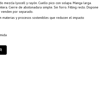
do mezcla lyocell y rayón. Cuello pico con solapa. Manga larga.
ntera. Cierre de abotonadura simple. Sin forro. Fitting recto. Dispone
se venden por separado.
n materias y procesos sostenibles que reducen el impacto
amida
R