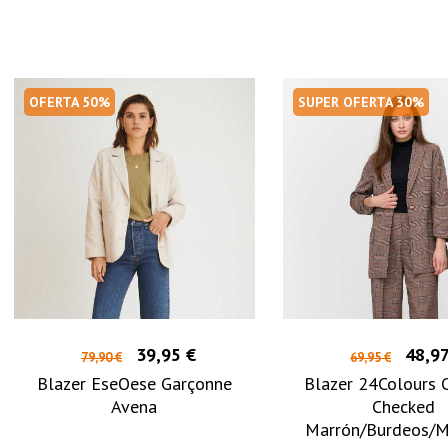
OFERTA 50%
SUPER OFERTA 30%
39,95 €
48,97
79,90 €
69,95 €
Blazer EseOese Garçonne
Blazer 24Colours 
Avena
Checked
Marrón/Burdeos/M