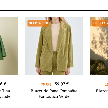
OFERTA 50%
OFERTA 
6 €
39,97 €
79,95 €
11
e Tina
Blazer de Pana Compañía
Blaze
y Jade
Fantástica Verde