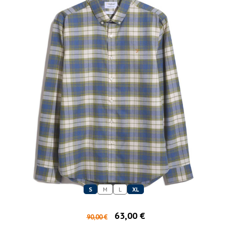
S
M
L
XL
63,00 €
90,00 €