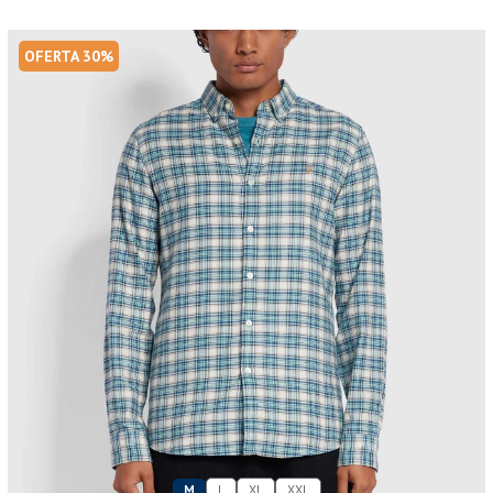
OFERTA 30%
M
L
XL
XXL