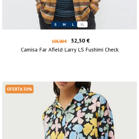
S
M
L
XL
52,50 €
105,00 €
Camisa Far Afield Larry LS Fushimi Check
OFERTA 30%