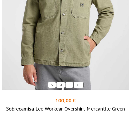
S
M
L
XL
100,00 €
Sobrecamisa Lee Workear Overshirt Mercantile Green