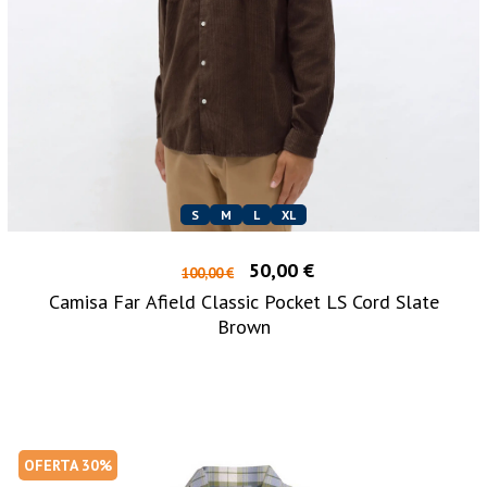
S
M
L
XL
50,00 €
100,00 €
Camisa Far Afield Classic Pocket LS Cord Slate
Brown
OFERTA 30%