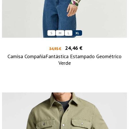
S
M
L
XL
24,46 €
34,95 €
Camisa CompañiaFantástica Estampado Geométrico
Verde