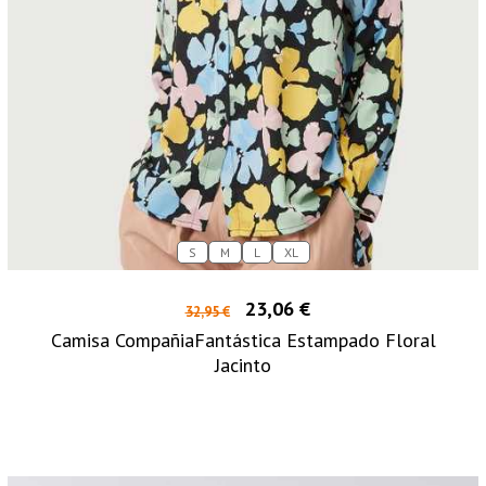
S
M
L
XL
23,06 €
32,95 €
Camisa CompañiaFantástica Estampado Floral
Jacinto