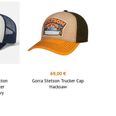
69,00 €
xton
Gorra Stetson Trucker Cap
ker
Hacksaw
vy