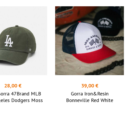
28,00 €
39,00 €
orra 47Brand MLB
Gorra Iron&Resin
geles Dodgers Moss
Bonneville Red White