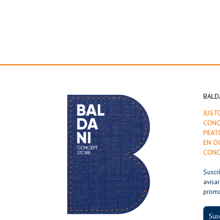
BALD
JUST
CONC
PEAT
EN O
CONC
Suscr
avisa
prom
Susc