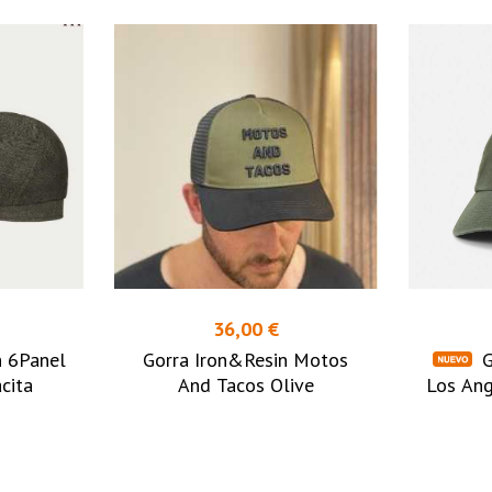
36,00 €
n 6Panel
Gorra Iron&Resin Motos
G
cita
And Tacos Olive
Los An