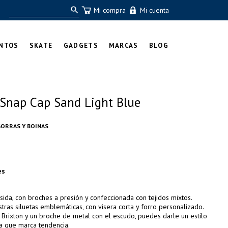
Mi compra
Mi cuenta
NTOS
SKATE
GADGETS
MARCAS
BLOG
 Snap Cap Sand Light Blue
ORRAS Y BOINAS
es
sida, con broches a presión y confeccionada con tejidos mixtos.
ras siluetas emblemáticas, con visera corta y forro personalizado.
e Brixton y un broche de metal con el escudo, puedes darle un estilo
rra que marca tendencia.