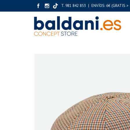
T. 981 842 853 | ENVÍOS: 6€ (GRATIS > 