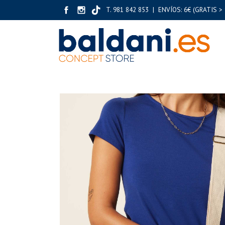
T. 981 842 853 | ENVÍOS: 6€ (GRATIS > 