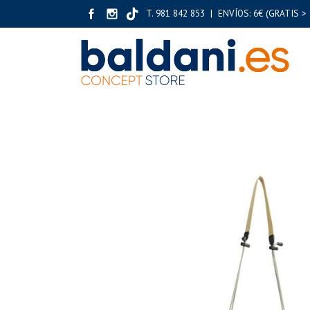
T. 981 842 853 | ENVÍOS: 6€ (GRATIS > 