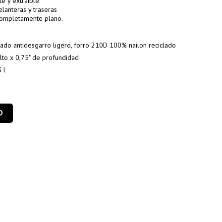
e y extraíble.
lanteras y traseras
completamente plano.
lado antidesgarro ligero, forro 210D 100% nailon reciclado
lto x 0,75" de profundidad
 l
O