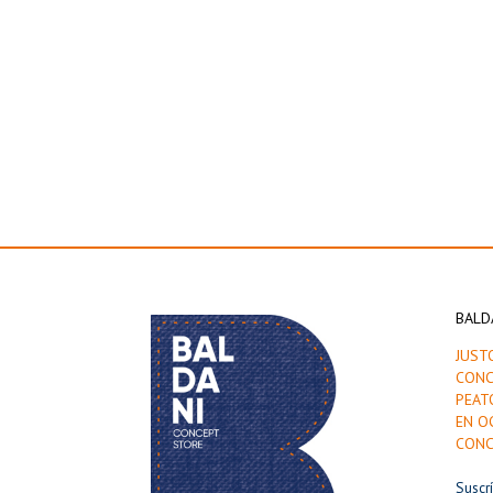
BALD
JUST
CONC
PEAT
EN O
CONC
Suscr