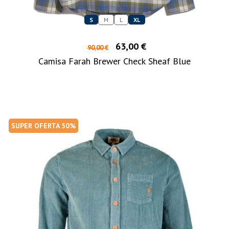
S
M
L
XL
63,00 €
90,00 €
Camisa Farah Brewer Check Sheaf Blue
SUPER OFERTA 50%