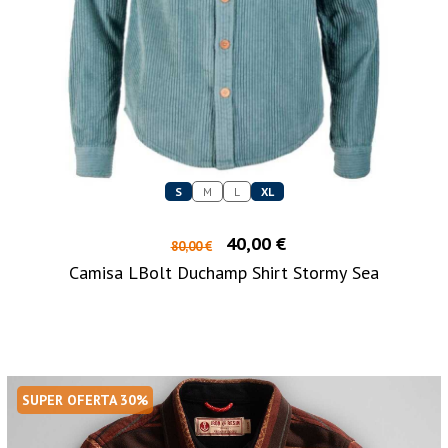
S
M
L
XL
40,00 €
80,00 €
Camisa LBolt Duchamp Shirt Stormy Sea
SUPER OFERTA 30%