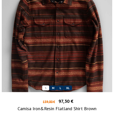
S
M
L
XL
97,30 €
139,00 €
Camisa Iron&Resin Flatland Shirt Brown