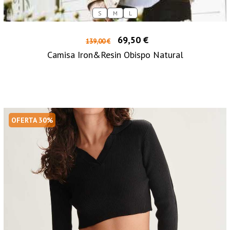
S
M
L
69,50 €
139,00 €
Camisa Iron&Resin Obispo Natural
OFERTA 30%