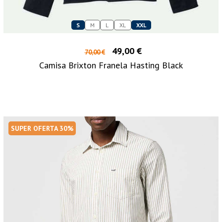
S
M
L
XL
XXL
49,00 €
70,00 €
Camisa Brixton Franela Hasting Black
SUPER OFERTA 30%