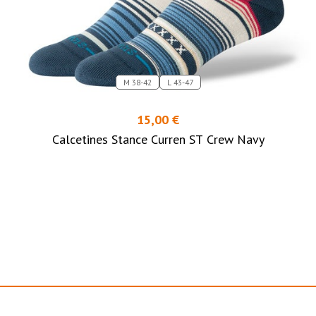
M 38-42
L 43-47
15,00 €
Calcetines Stance Curren ST Crew Navy