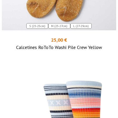
S (23-25cm)
M (25-27cm)
L (27-29cm)
25,00 €
Calcetines RoToTo Washi Pile Crew Yellow