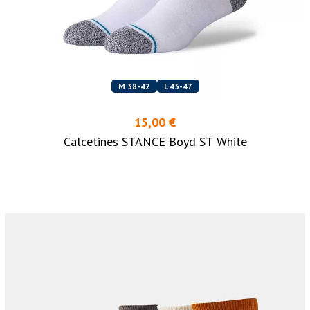
M 38-42
L 43-47
15,00 €
Calcetines STANCE Boyd ST White