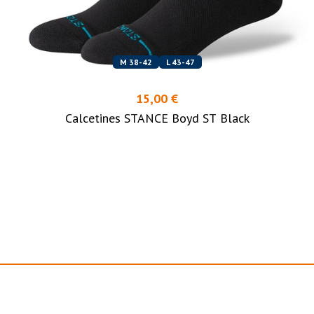
M 38-42
L 43-47
15,00 €
Calcetines STANCE Boyd ST Black