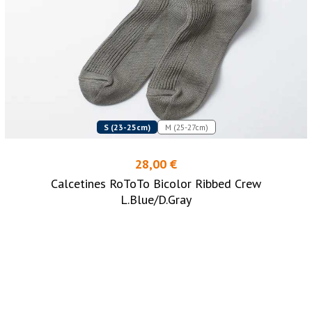
S (23-25cm)
M (25-27cm)
28,00 €
Calcetines RoToTo Bicolor Ribbed Crew
L.Blue/D.Gray