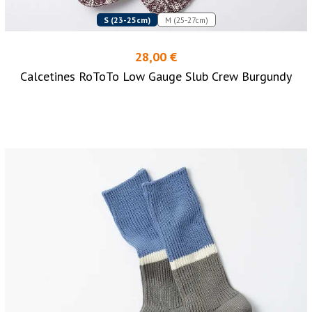
S (23-25cm)
M (25-27cm)
28,00 €
Calcetines RoToTo Low Gauge Slub Crew Burgundy