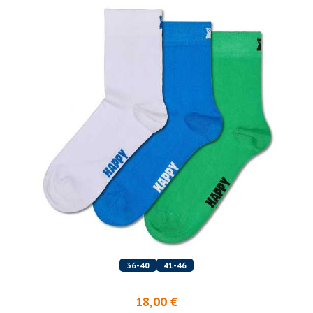
36-40
41-46
18,00 €