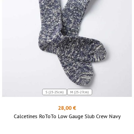
S (23-25cm)
M (25-27cm)
28,00 €
Calcetines RoToTo Low Gauge Slub Crew Navy