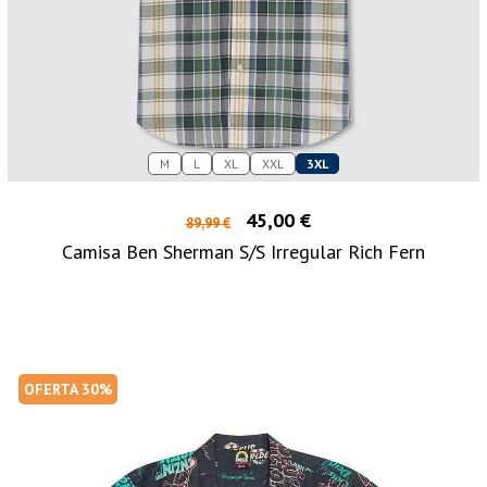
M
L
XL
XXL
3XL
45,00 €
89,99 €
Camisa Ben Sherman S/S Irregular Rich Fern
OFERTA 30%