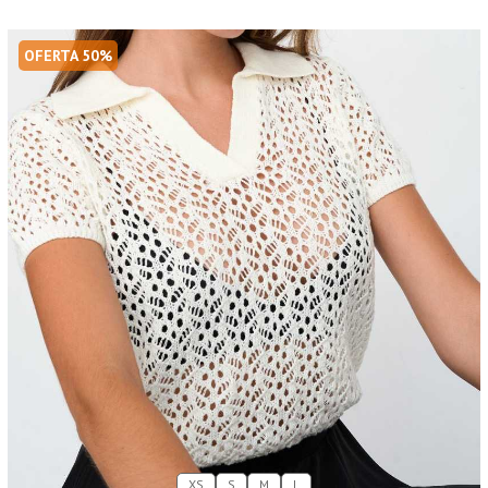
OFERTA 50%
XS
S
M
L