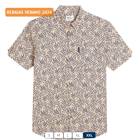
REBAJAS VERANO 2026
S
M
L
XL
XXL