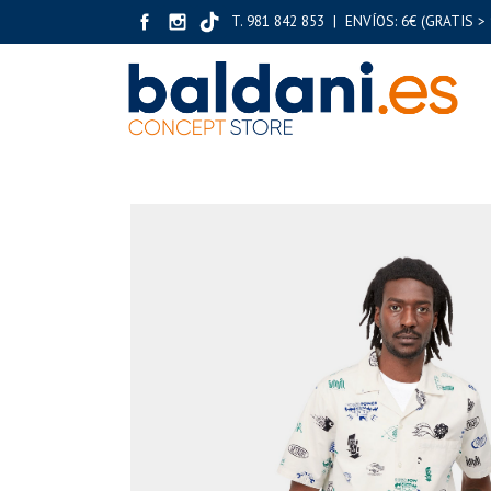
T. 981 842 853 | ENVÍOS: 6€ (GRATIS > 