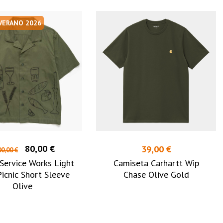
 VERANO 2026
80,00 €
39,00 €
0,00 €
Service Works Light
Camiseta Carhartt Wip
Picnic Short Sleeve
Chase Olive Gold
Olive