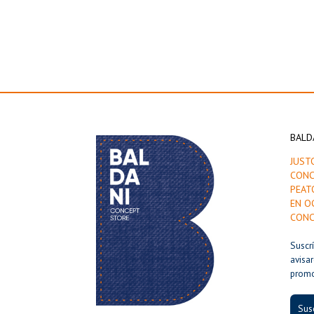
BALD
JUST
CONC
PEAT
EN O
CONC
Suscr
avisa
prom
Susc