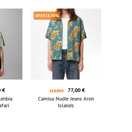
OFERTA 30%
 €
77,00 €
110,00 €
umbia
Camisa Nudie Jeans Aron
afari
Islands