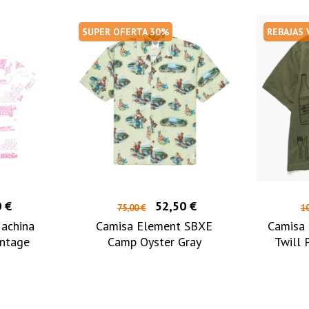
SUPER OFERTA 30%
REBAJAS
 €
52,50 €
75,00 €
10
achina
Camisa Element SBXE
Camisa 
intage
Camp Oyster Gray
Twill 