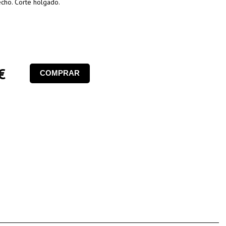
echo. Corte holgado.
€
COMPRAR