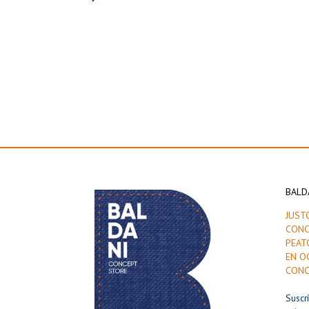
BALD
JUST
CONC
PEAT
EN O
CONC
Suscr