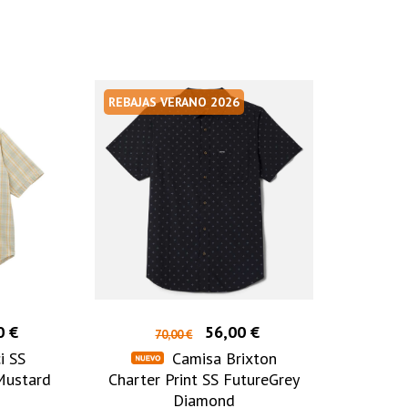
REBAJAS VERANO 2026
0 €
56,00 €
70,00 €
i SS
Camisa Brixton
Mustard
Charter Print SS FutureGrey
Diamond