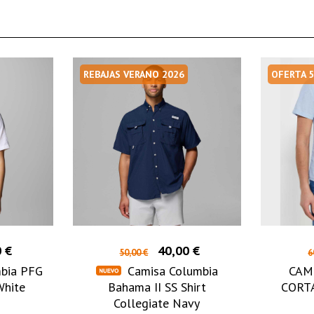
REBAJAS VERANO 2026
OFERTA 
 €
40,00 €
50,00 €
6
bia PFG
Camisa Columbia
CAM
White
Bahama II SS Shirt
CORTA
Collegiate Navy