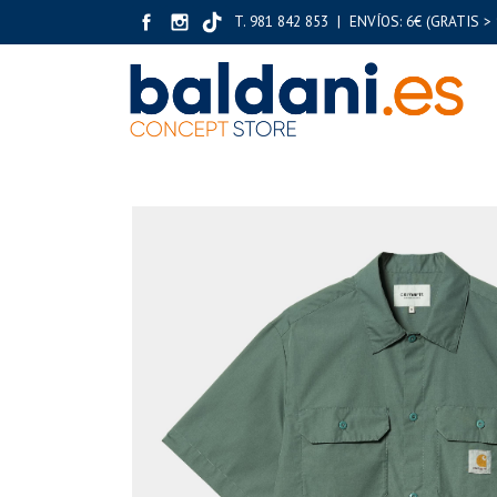
T. 981 842 853 | ENVÍOS: 6€ (GRATIS > 