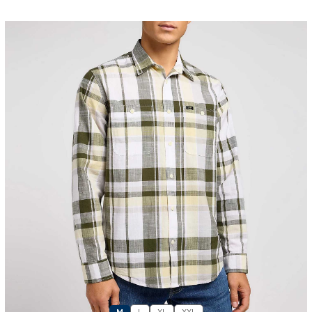
M
L
XL
XXL