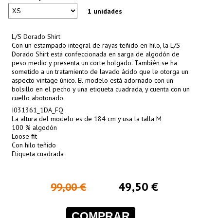
1 unidades
L/S Dorado Shirt
Con un estampado integral de rayas teñido en hilo, la L/S
Dorado Shirt está confeccionada en sarga de algodón de
peso medio y presenta un corte holgado. También se ha
sometido a un tratamiento de lavado ácido que le otorga un
aspecto vintage único. El modelo está adornado con un
bolsillo en el pecho y una etiqueta cuadrada, y cuenta con un
cuello abotonado.
I031361_1DA_FQ
La altura del modelo es de 184 cm y usa la talla M
100 % algodón
Loose fit
Con hilo teñido
Etiqueta cuadrada
49,50 €
99,00 €
COMPRAR