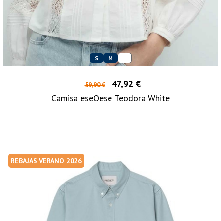
S
M
L
47,92 €
59,90 €
Camisa eseOese Teodora White
REBAJAS VERANO 2026