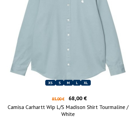
XS
S
M
L
XL
68,00 €
85,00 €
Camisa Carhartt Wip L/S Madison Shirt Tourmaline /
White