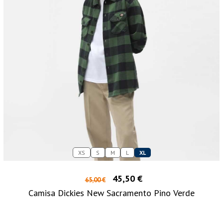
XS
S
M
L
XL
45,50 €
65,00 €
Camisa Dickies New Sacramento Pino Verde