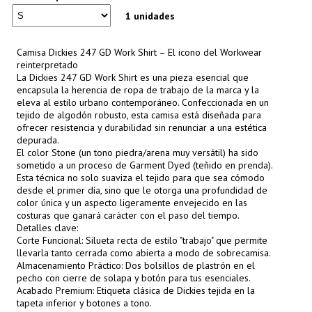
1 unidades
Camisa Dickies 247 GD Work Shirt – El icono del Workwear
reinterpretado
La Dickies 247 GD Work Shirt es una pieza esencial que
encapsula la herencia de ropa de trabajo de la marca y la
eleva al estilo urbano contemporáneo. Confeccionada en un
tejido de algodón robusto, esta camisa está diseñada para
ofrecer resistencia y durabilidad sin renunciar a una estética
depurada.
El color Stone (un tono piedra/arena muy versátil) ha sido
sometido a un proceso de Garment Dyed (teñido en prenda).
Esta técnica no solo suaviza el tejido para que sea cómodo
desde el primer día, sino que le otorga una profundidad de
color única y un aspecto ligeramente envejecido en las
costuras que ganará carácter con el paso del tiempo.
Detalles clave:
Corte Funcional: Silueta recta de estilo "trabajo" que permite
llevarla tanto cerrada como abierta a modo de sobrecamisa.
Almacenamiento Práctico: Dos bolsillos de plastrón en el
pecho con cierre de solapa y botón para tus esenciales.
Acabado Premium: Etiqueta clásica de Dickies tejida en la
tapeta inferior y botones a tono.