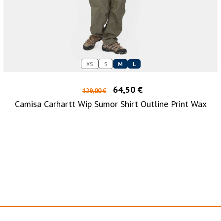
XS
S
M
L
64,50 €
129,00 €
Camisa Carhartt Wip Sumor Shirt Outline Print Wax