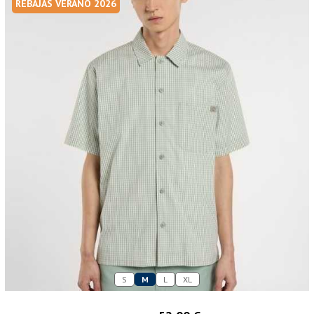
REBAJAS VERANO 2026
S
M
L
XL