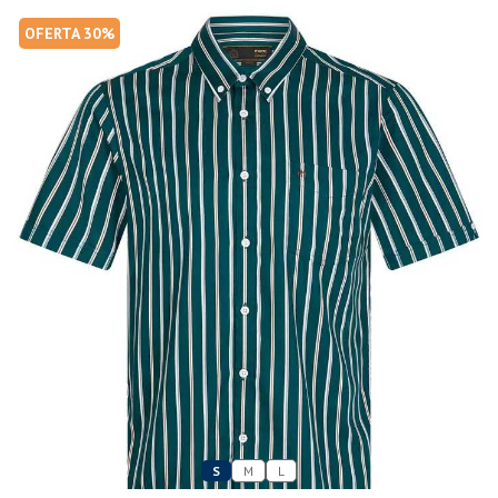
OFERTA 30%
S
M
L