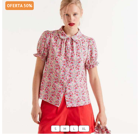
OFERTA 50%
S
M
L
XL