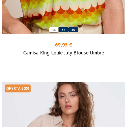
36
38
40
69,95 €
Camisa King Louie July Blouse Umbre
OFERTA 50%