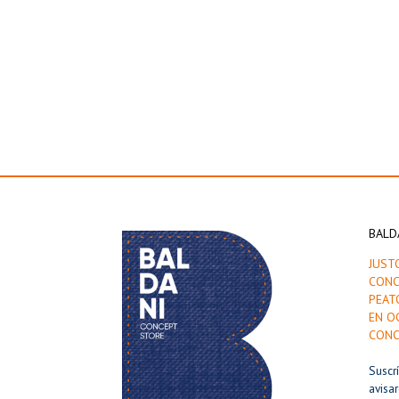
BALD
JUST
CONC
PEAT
EN O
CONC
Suscr
avisa