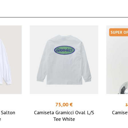
SUPER O
75,00 €
3
 Salton
Camiseta Gramicci Oval L/S
Camise
e
Tee White