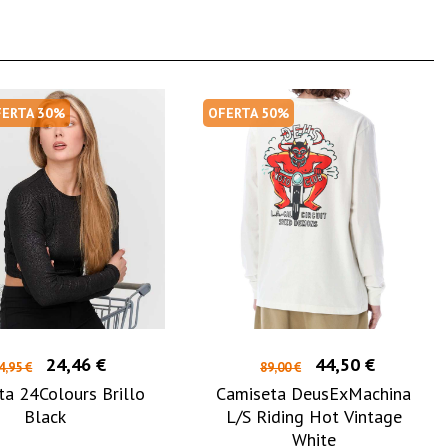
FERTA 30%
OFERTA 50%
24,46 €
44,50 €
4,95 €
89,00 €
ta 24Colours Brillo
Camiseta DeusExMachina
Black
L/S Riding Hot Vintage
White