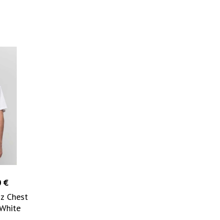
 €
uz Chest
White