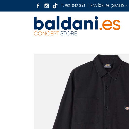
T. 981 842 853 | ENVÍOS: 6€ (GRATIS > 