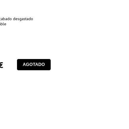
 acabado desgastado
able
€
AGOTADO