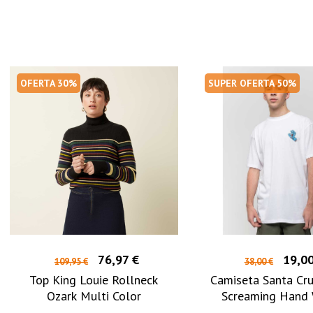
OFERTA 30%
SUPER OFERTA 50%
76,97 €
19,00
109,95 €
38,00 €
Top King Louie Rollneck
Camiseta Santa Cr
Ozark Multi Color
Screaming Hand 