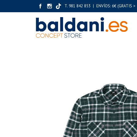
T. 981 842 853 | ENVÍOS: 6€ (GRATIS > 