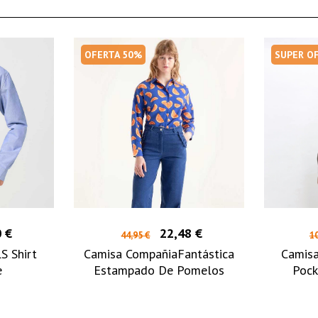
OFERTA 50%
SUPER O
 €
22,48 €
44,95 €
10
S Shirt
Camisa CompañiaFantástica
Camisa
e
Estampado De Pomelos
Pock