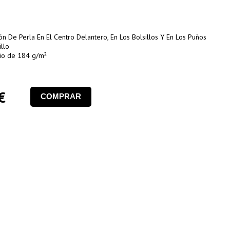
n De Perla En El Centro Delantero, En Los Bolsillos Y En Los Puños
illo
io de 184 g/m²
€
COMPRAR