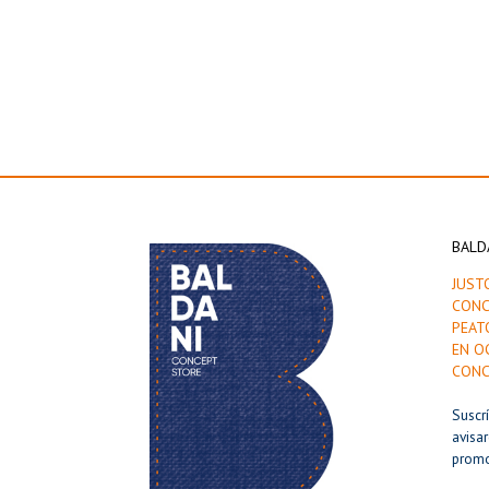
BALD
JUST
CONC
PEAT
EN O
CONC
Suscr
avisa
prom