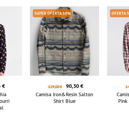
SUPER OFERTA 30%
OFERTA 
 €
90,30 €
129,00 €
14
ñía
Camisa Iron&Resin Salton
Camis
ourri
Shirt Blue
Pink
al