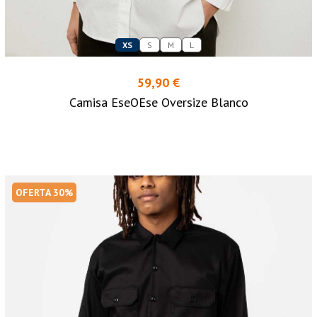
XS
S
M
L
59,90 €
Camisa EseOEse Oversize Blanco
OFERTA 30%