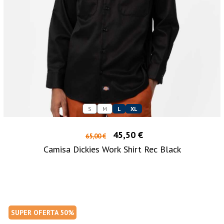
S
M
L
XL
45,50 €
65,00 €
Camisa Dickies Work Shirt Rec Black
SUPER OFERTA 50%