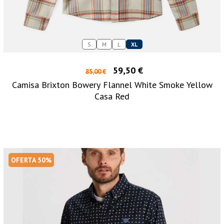
S
M
L
XL
59,50 €
85,00 €
Camisa Brixton Bowery Flannel White Smoke Yellow
Casa Red
OFERTA 50%