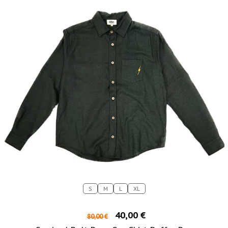
S
M
L
XL
40,00 €
80,00 €