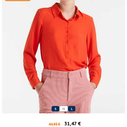
S
M
L
31,47 €
44,95 €