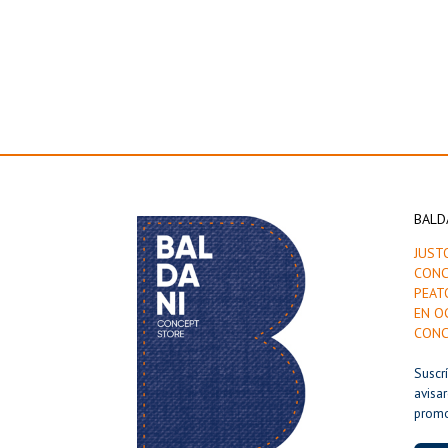
BALD
JUST
CONC
PEAT
EN O
CONC
Suscr
avisa
prom