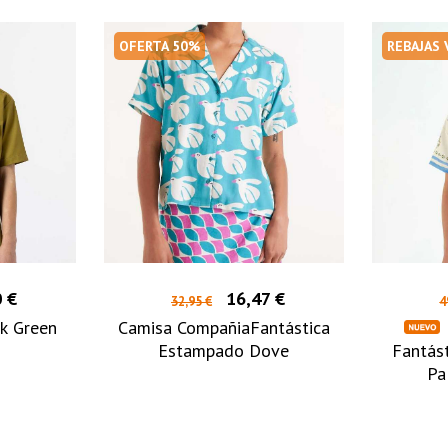
OFERTA 50%
REBAJAS
 €
16,47 €
32,95 €
4
rk Green
Camisa CompañiaFantástica
Estampado Dove
Fantás
Pa