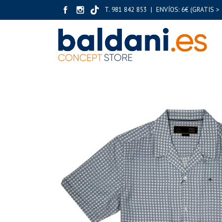
T. 981 842 853 | ENVÍOS: 6€ (GRATIS > 