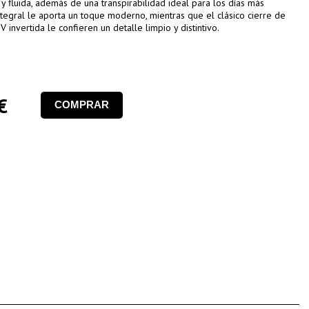
y fluida, además de una transpirabilidad ideal para los días más
tegral le aporta un toque moderno, mientras que el clásico cierre de
invertida le confieren un detalle limpio y distintivo.
€
COMPRAR