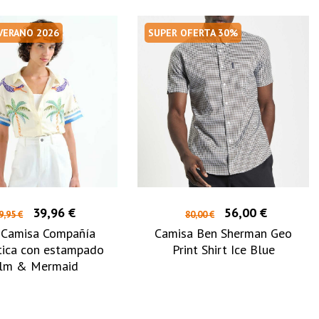
 VERANO 2026
SUPER OFERTA 30%
39,96 €
56,00 €
9,95 €
80,00 €
Camisa Compañía
Camisa Ben Sherman Geo
tica con estampado
Print Shirt Ice Blue
lm & Mermaid