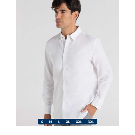
S
M
L
XL
XXL
3XL