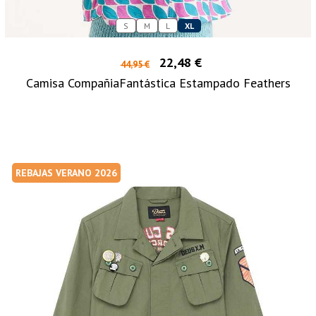
S
M
L
XL
22,48 €
44,95 €
Camisa CompañiaFantástica Estampado Feathers
REBAJAS VERANO 2026