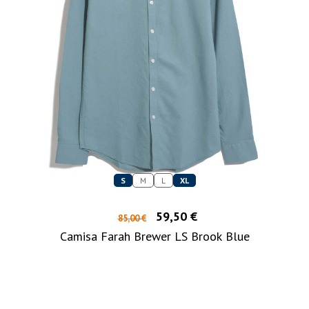
S
M
L
XL
59,50 €
85,00 €
Camisa Farah Brewer LS Brook Blue