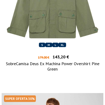
S
M
L
XL
143,20 €
179,00 €
SobreCamisa Deus Ex Machina Power Overshirt Pine
Green
SUPER OFERTA 30%