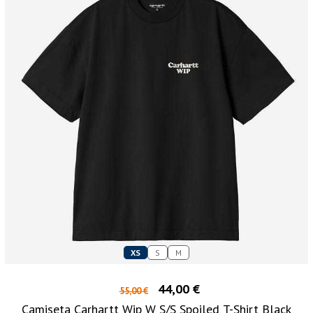
XS
S
M
44,00 €
55,00 €
Camiseta Carhartt Wip W S/S Spoiled T-Shirt Black