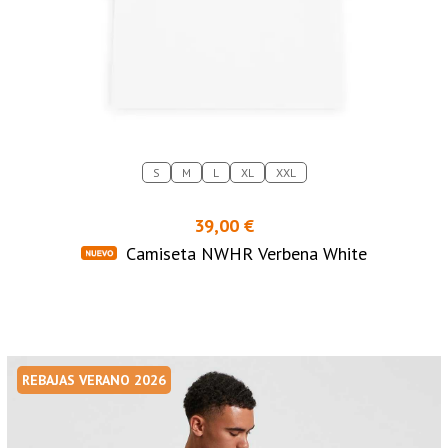
S
M
L
XL
XXL
39,00 €
Camiseta NWHR Verbena White
REBAJAS VERANO 2026