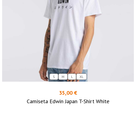
S
M
L
XL
35,00 €
Camiseta Edwin Japan T-Shirt White