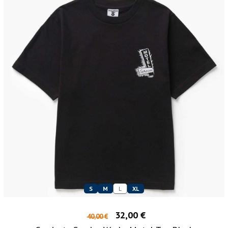
S
M
L
XL
32,00 €
40,00 €