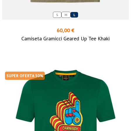
S
M
L
60,00 €
Camiseta Gramicci Geared Up Tee Khaki
SUPER OFERTA 30%