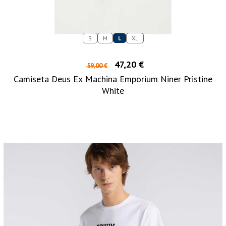
S
M
L
XL
47,20 €
59,00 €
Camiseta Deus Ex Machina Emporium Niner Pristine
White