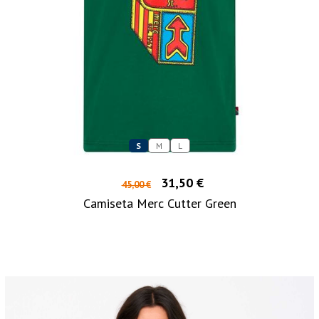
S
M
L
31,50 €
45,00 €
Camiseta Merc Cutter Green