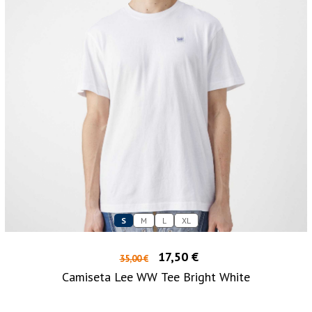
S
M
L
XL
17,50 €
35,00 €
Camiseta Lee WW Tee Bright White