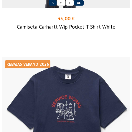
S
M
L
XL
35,00 €
Camiseta Carhartt Wip Pocket T-Shirt White
REBAJAS VERANO 2026