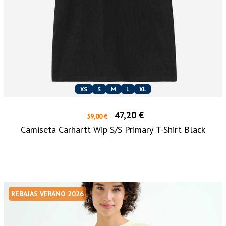
XS
S
M
L
XL
47,20 €
59,00 €
Camiseta Carhartt Wip S/S Primary T-Shirt Black
REBAJAS VERANO 2026