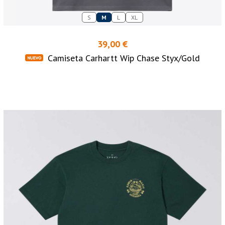
S
M
L
XL
39,00 €
Camiseta Carhartt Wip Chase Styx/Gold