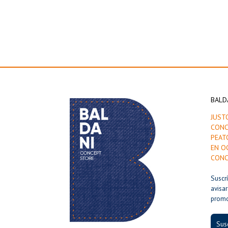
BALD
JUST
CONC
PEAT
EN O
CONC
Suscr
avisa
prom
Susc