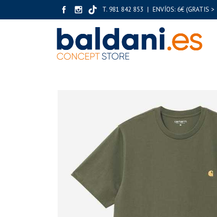
T. 981 842 853 | ENVÍOS: 6€ (GRATIS > 