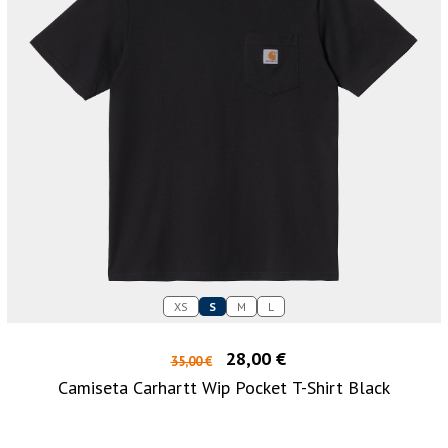
XS
S
M
L
28,00 €
35,00 €
Camiseta Carhartt Wip Pocket T-Shirt Black