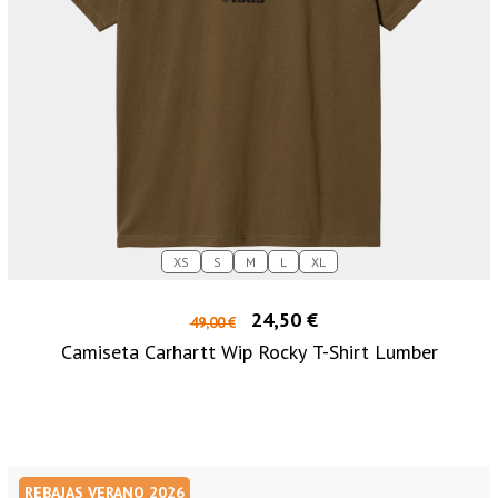
XS
S
M
L
XL
24,50 €
49,00 €
Camiseta Carhartt Wip Rocky T-Shirt Lumber
REBAJAS VERANO 2026