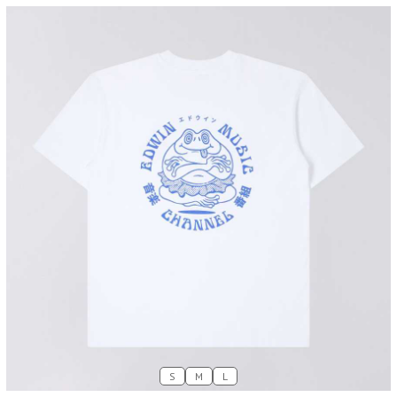
S
M
L