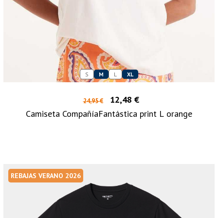
S
M
L
XL
12,48 €
24,95 €
Camiseta CompañíaFantástica print L orange
REBAJAS VERANO 2026