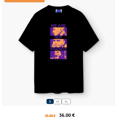
S
M
XL
36,00 €
45,00 €