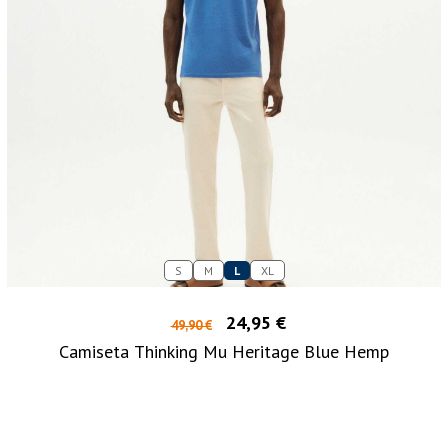
S
M
L
XL
24,95 €
49,90 €
Camiseta Thinking Mu Heritage Blue Hemp