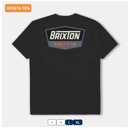
OFERTA 50%
S
M
L
XL