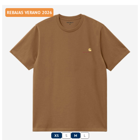
REBAJAS VERANO 2026
XS
S
M
L