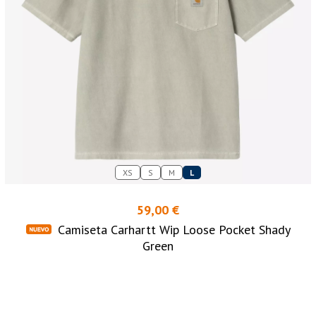
XS
S
M
L
59,00 €
Camiseta Carhartt Wip Loose Pocket Shady
Green