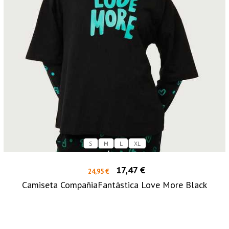
S
M
L
XL
17,47 €
24,95 €
Camiseta CompañiaFantástica Love More Black