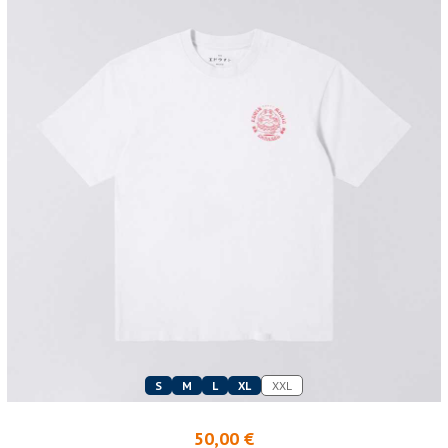
S
M
L
XL
XXL
50,00 €