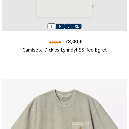
S
M
L
XL
28,00 €
35,00 €
Camiseta Dickies Lynndyl SS Tee Egret