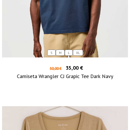
S
M
L
XL
35,00 €
50,00 €
Camiseta Wrangler CJ Grapic Tee Dark Navy