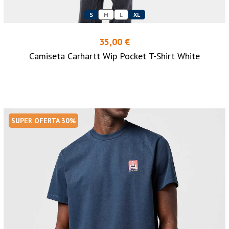
S
M
L
XL
35,00 €
Camiseta Carhartt Wip Pocket T-Shirt White
SUPER OFERTA 30%