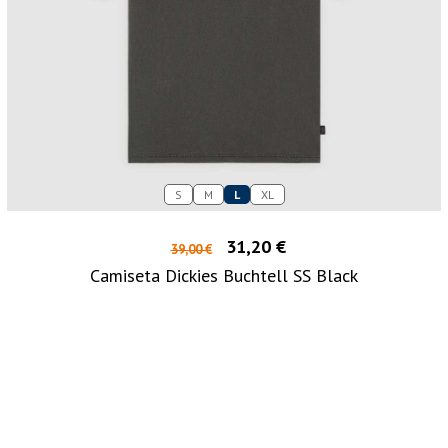
S
M
L
XL
31,20 €
39,00 €
Camiseta Dickies Buchtell SS Black