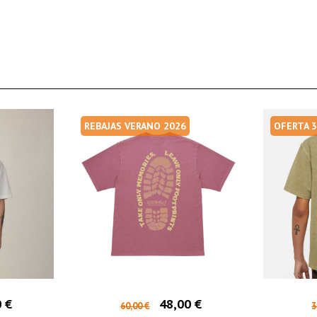
REBAJAS VERANO 2026
OFERTA 
 €
48,00 €
60,00 €
3