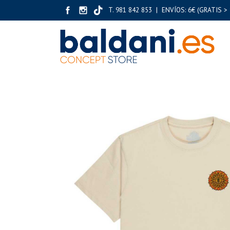
T. 981 842 853 | ENVÍOS: 6€ (GRATIS > 