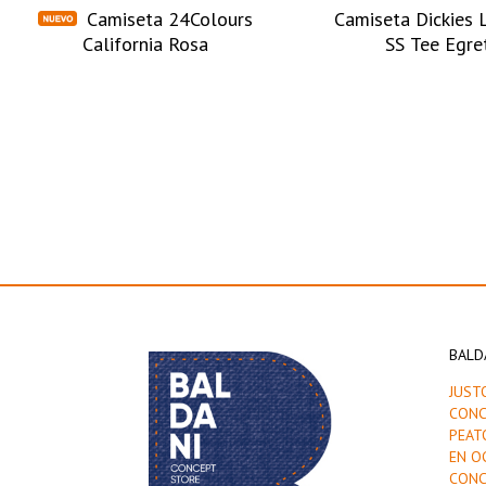
Camiseta 24Colours
Camiseta Dickies 
California Rosa
SS Tee Egre
BALD
JUST
CONC
PEAT
EN O
CONC