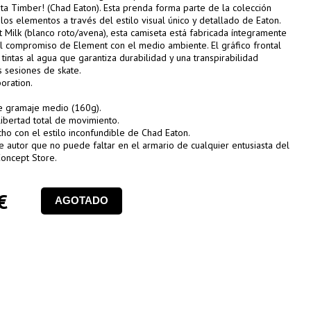
sta Timber! (Chad Eaton). Esta prenda forma parte de la colección
los elementos a través del estilo visual único y detallado de Eaton.
Milk (blanco roto/avena), esta camiseta está fabricada íntegramente
l compromiso de Element con el medio ambiente. El gráfico frontal
 tintas al agua que garantiza durabilidad y una transpirabilidad
us sesiones de skate.
oration.
e gramaje medio (160g).
libertad total de movimiento.
echo con el estilo inconfundible de Chad Eaton.
 autor que no puede faltar en el armario de cualquier entusiasta del
Concept Store.
€
AGOTADO