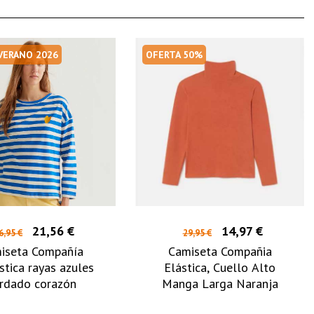
 VERANO 2026
OFERTA 50%
21,56 €
14,97 €
6,95 €
29,95 €
iseta Compañía
Camiseta Compañia
stica rayas azules
Elástica, Cuello Alto
rdado corazón
Manga Larga Naranja