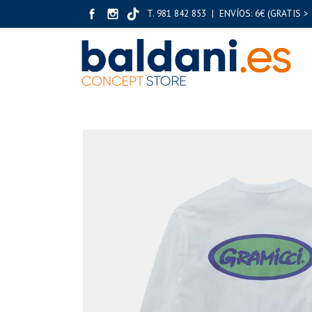
T. 981 842 853 | ENVÍOS: 6€ (GRATIS > 