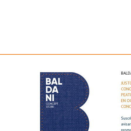
BALD
JUST
CONC
PEAT
EN O
CONC
Suscr
avisa
prom