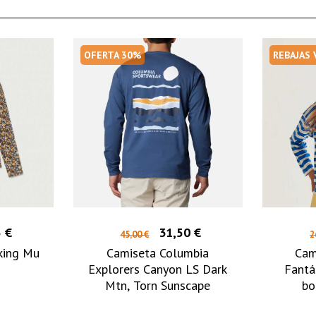
OFERTA 30%
REBAJAS
 €
31,50 €
45,00 €
2
king Mu
Camiseta Columbia
Cam
Explorers Canyon LS Dark
Fantá
Mtn, Torn Sunscape
bo