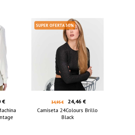
SUPER OFERTA 30%
 €
24,46 €
34,95 €
achina
Camiseta 24Colours Brillo
intage
Black