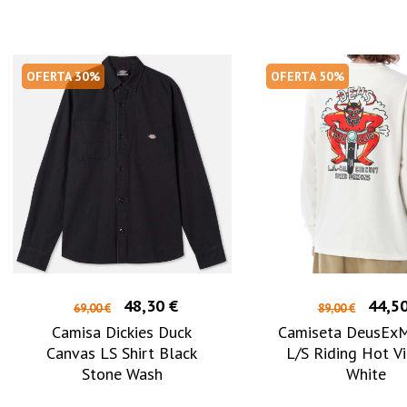
OFERTA 30%
OFERTA 50%
48,30 €
44,50
69,00 €
89,00 €
Camisa Dickies Duck
Camiseta DeusExM
Canvas LS Shirt Black
L/S Riding Hot V
Stone Wash
White