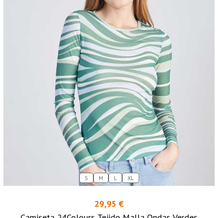
S
M
L
XL
29,95 €
Camiseta 24Colours Tejido Malla Ondas Verdes