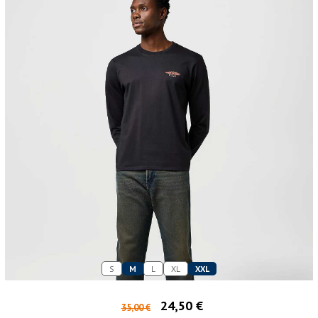
S
M
L
XL
XXL
24,50 €
35,00 €