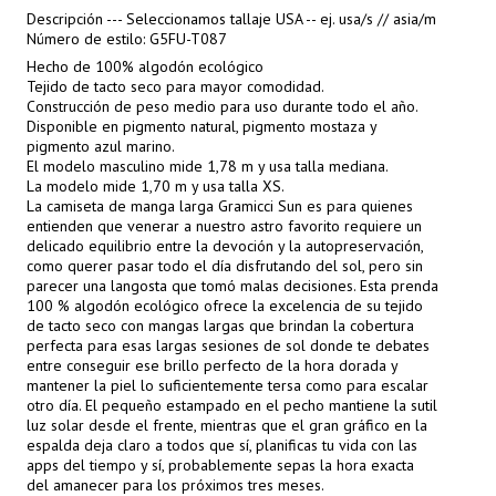
Descripción --- Seleccionamos tallaje USA -- ej. usa/s // asia/m
Número de estilo: G5FU-T087
Hecho de 100% algodón ecológico
Tejido de tacto seco para mayor comodidad.
Construcción de peso medio para uso durante todo el año.
Disponible en pigmento natural, pigmento mostaza y
pigmento azul marino.
El modelo masculino mide 1,78 m y usa talla mediana.
La modelo mide 1,70 m y usa talla XS.
La camiseta de manga larga Gramicci Sun es para quienes
entienden que venerar a nuestro astro favorito requiere un
delicado equilibrio entre la devoción y la autopreservación,
como querer pasar todo el día disfrutando del sol, pero sin
parecer una langosta que tomó malas decisiones. Esta prenda
100 % algodón ecológico ofrece la excelencia de su tejido
de tacto seco con mangas largas que brindan la cobertura
perfecta para esas largas sesiones de sol donde te debates
entre conseguir ese brillo perfecto de la hora dorada y
mantener la piel lo suficientemente tersa como para escalar
otro día. El pequeño estampado en el pecho mantiene la sutil
luz solar desde el frente, mientras que el gran gráfico en la
espalda deja claro a todos que sí, planificas tu vida con las
apps del tiempo y sí, probablemente sepas la hora exacta
del amanecer para los próximos tres meses.