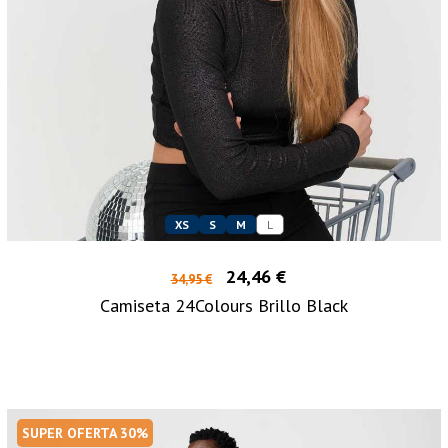
XS
S
M
L
24,46 €
34,95 €
Camiseta 24Colours Brillo Black
SUPER OFERTA 30%