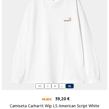
XS
S
M
L
XL
39,20 €
49,00 €
Camiseta Carhartt Wip LS American Script White