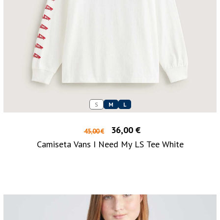
S
M
L
36,00 €
45,00 €
Camiseta Vans I Need My LS Tee White