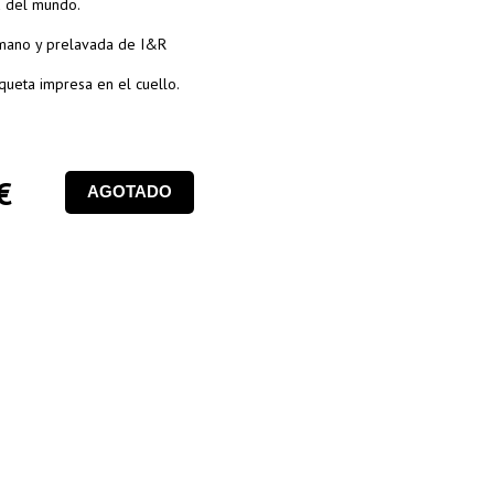
a del mundo.
 mano y prelavada de I&R
iqueta impresa en el cuello.
€
AGOTADO