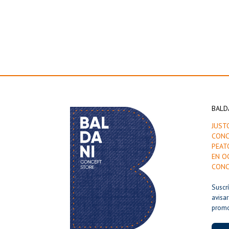
BALD
JUST
CONC
PEAT
EN O
CONC
Suscr
avisa
prom