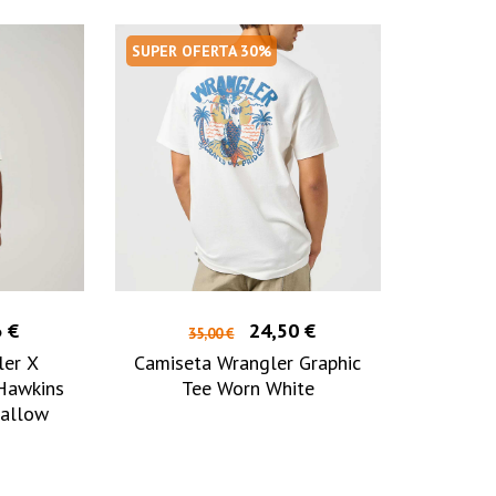
SUPER OFERTA 30%
 €
24,50 €
35,00 €
ler X
Camiseta Wrangler Graphic
Hawkins
Tee Worn White
allow