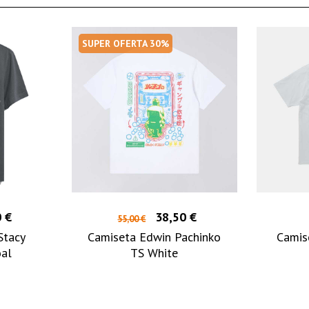
SUPER OFERTA 30%
 €
38,50 €
55,00 €
Stacy
Camiseta Edwin Pachinko
Camis
oal
TS White