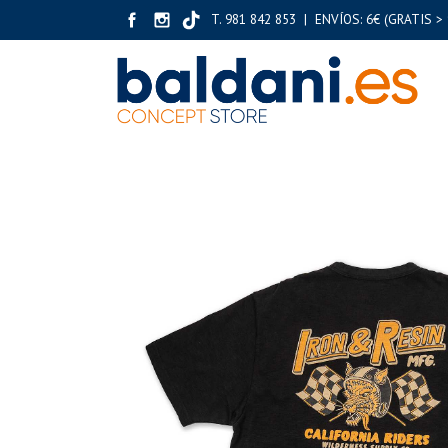
T. 981 842 853 | ENVÍOS: 6€ (GRATIS > 