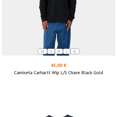
XS
S
M
L
XL
45,00 €
Camiseta Carhartt Wip L/S Chase Black Gold