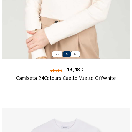
XS
S
M
13,48 €
26,95 €
Camiseta 24Colours Cuello Vuelto OffWhite