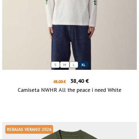
S
M
L
XL
38,40 €
48,00 €
Camiseta NWHR All the peace i need White
REBAJAS VERANO 2026