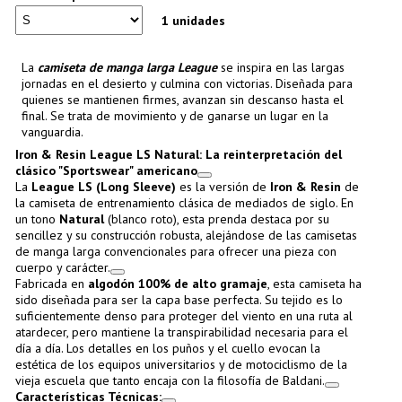
1 unidades
La
camiseta de manga larga League
se inspira en las largas
jornadas en el desierto y culmina con victorias. Diseñada para
quienes se mantienen firmes, avanzan sin descanso hasta el
final. Se trata de movimiento y de ganarse un lugar en la
vanguardia.
Iron & Resin League LS Natural: La reinterpretación del
clásico "Sportswear" americano
La
League LS (Long Sleeve)
es la versión de
Iron & Resin
de
la camiseta de entrenamiento clásica de mediados de siglo. En
un tono
Natural
(blanco roto), esta prenda destaca por su
sencillez y su construcción robusta, alejándose de las camisetas
de manga larga convencionales para ofrecer una pieza con
cuerpo y carácter.
Fabricada en
algodón 100% de alto gramaje
, esta camiseta ha
sido diseñada para ser la capa base perfecta. Su tejido es lo
suficientemente denso para proteger del viento en una ruta al
atardecer, pero mantiene la transpirabilidad necesaria para el
día a día. Los detalles en los puños y el cuello evocan la
estética de los equipos universitarios y de motociclismo de la
vieja escuela que tanto encaja con la filosofía de
Baldani
.
Características Técnicas: