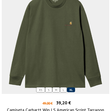
XS
S
M
L
XL
39,20 €
49,00 €
Camiseta Carhartt Wip LS American Script Tarragon