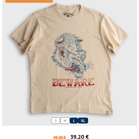
S
M
L
XL
39,20 €
49,00 €