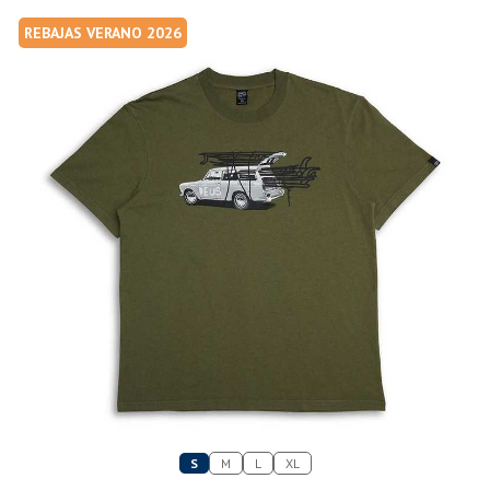
REBAJAS VERANO 2026
S
M
L
XL