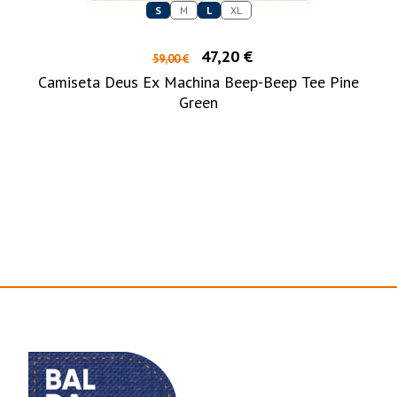
S
M
L
XL
47,20 €
59,00 €
Camiseta Deus Ex Machina Beep-Beep Tee Pine
Green