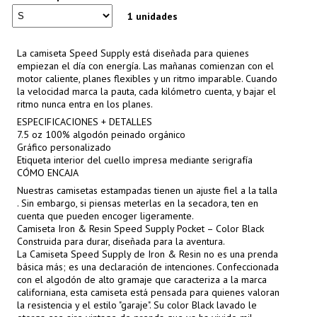
1 unidades
La camiseta Speed ​​Supply está diseñada para quienes
empiezan el día con energía. Las mañanas comienzan con el
motor caliente, planes flexibles y un ritmo imparable. Cuando
la velocidad marca la pauta, cada kilómetro cuenta, y bajar el
ritmo nunca entra en los planes.
ESPECIFICACIONES + DETALLES
7.5 oz 100% algodón peinado orgánico
Gráfico personalizado
Etiqueta interior del cuello impresa mediante serigrafía
CÓMO ENCAJA
Nuestras camisetas estampadas tienen un ajuste fiel a la talla
. Sin embargo, si piensas meterlas en la secadora, ten en
cuenta que pueden encoger ligeramente.
Camiseta Iron & Resin Speed Supply Pocket – Color Black
Construida para durar, diseñada para la aventura.
La Camiseta Speed Supply de Iron & Resin no es una prenda
básica más; es una declaración de intenciones. Confeccionada
con el algodón de alto gramaje que caracteriza a la marca
californiana, esta camiseta está pensada para quienes valoran
la resistencia y el estilo "garaje". Su color Black lavado le