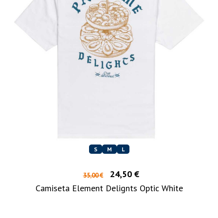
S
M
L
24,50 €
35,00 €
Camiseta Element Delignts Optic White