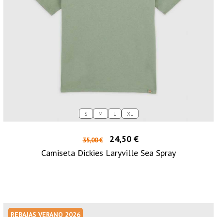
S
M
L
XL
24,50 €
35,00 €
Camiseta Dickies Laryville Sea Spray
REBAJAS VERANO 2026