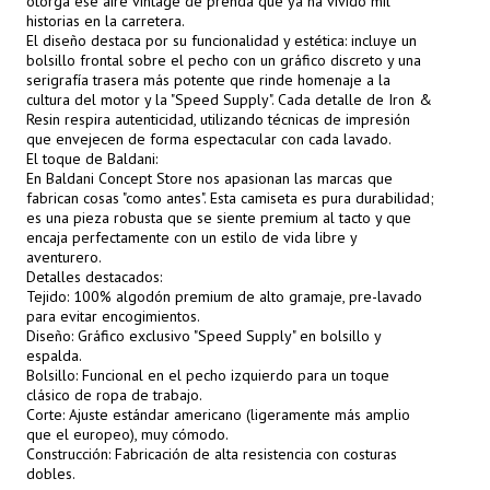
otorga ese aire vintage de prenda que ya ha vivido mil
historias en la carretera.
El diseño destaca por su funcionalidad y estética: incluye un
bolsillo frontal sobre el pecho con un gráfico discreto y una
serigrafía trasera más potente que rinde homenaje a la
cultura del motor y la "Speed Supply". Cada detalle de Iron &
Resin respira autenticidad, utilizando técnicas de impresión
que envejecen de forma espectacular con cada lavado.
El toque de Baldani:
En Baldani Concept Store nos apasionan las marcas que
fabrican cosas "como antes". Esta camiseta es pura durabilidad;
es una pieza robusta que se siente premium al tacto y que
encaja perfectamente con un estilo de vida libre y
aventurero.
Detalles destacados:
Tejido: 100% algodón premium de alto gramaje, pre-lavado
para evitar encogimientos.
Diseño: Gráfico exclusivo "Speed Supply" en bolsillo y
espalda.
Bolsillo: Funcional en el pecho izquierdo para un toque
clásico de ropa de trabajo.
Corte: Ajuste estándar americano (ligeramente más amplio
que el europeo), muy cómodo.
Construcción: Fabricación de alta resistencia con costuras
dobles.