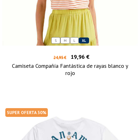
S
M
L
XL
19,96 €
24,95 €
Camiseta Compañía Fantástica de rayas blanco y
rojo
SUPER OFERTA 30%