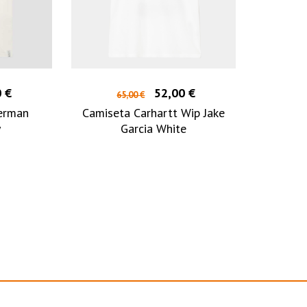
 €
52,00 €
65,00 €
erman
Camiseta Carhartt Wip Jake
y
Garcia White