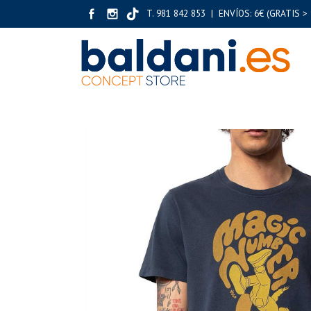
T. 981 842 853 | ENVÍOS: 6€ (GRATIS > 