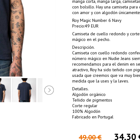
manga corta, manga larga, camisetas 
con bolsillo. Hay una camiseta para
con amor y con algodón únicamente
Roy Magic Number 6 Navy
Precio:49 EUR
Camiseta de cuello redondo y cort
mágico en el pecho.
Descripción.
Camiseta con cuello redondo confec
número mágico en Nudie Jeans siemp
recomendamos para el denim en sec
atractivo, Roy ha sido teñido con pi
usada que creemos que va muy bien 
medida que la uses y la laves.
Detalles.
Algodón orgánico
Teñido de pigmentos
Corte regular
100% Algodón
Fabricado en Portugal
34,30 
49,00 €