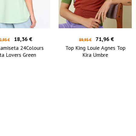
18,36 €
71,96 €
2,95 €
89,95 €
amiseta 24Colours
Top King Louie Agnes Top
ta Lovers Green
Kira Umbre