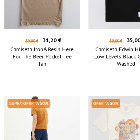
31,20 €
35,00
39,00 €
50,00 €
Camiseta Iron&Resin Here
Camiseta Edwin Hi
For The Beer Pocket Tee
Low Levels Black 
Tan
Washed
SUPER OFERTA 50%
OFERTA 50%