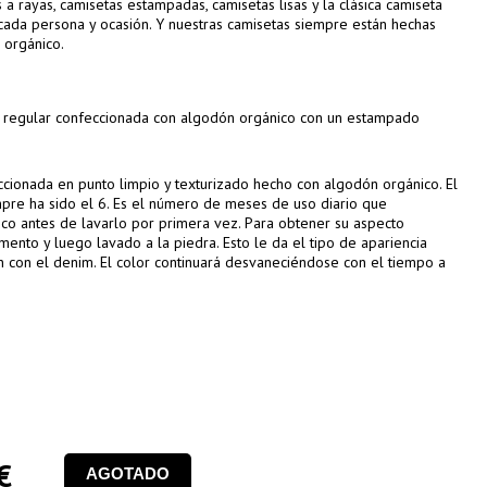
a rayas, camisetas estampadas, camisetas lisas y la clásica camiseta
 cada persona y ocasión. Y nuestras camisetas siempre están hechas
 orgánico.
e regular confeccionada con algodón orgánico con un estampado
cionada en punto limpio y texturizado hecho con algodón orgánico. El
re ha sido el 6. Es el número de meses de uso diario que
o antes de lavarlo por primera vez. Para obtener su aspecto
gmento y luego lavado a la piedra. Esto le da el tipo de apariencia
con el denim. El color continuará desvaneciéndose con el tiempo a
€
AGOTADO