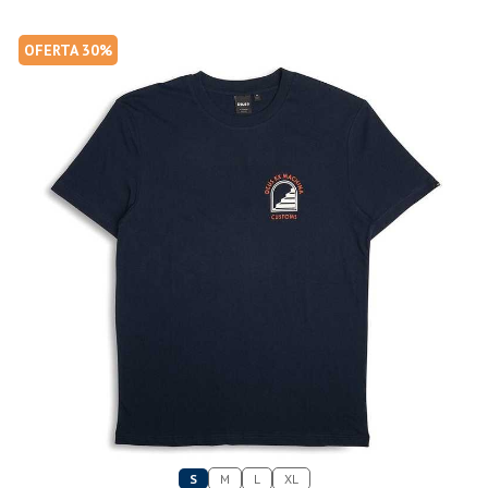
OFERTA 30%
S
M
L
XL