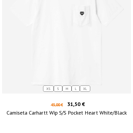
XS
S
M
L
XL
31,50 €
45,00 €
Camiseta Carhartt Wip S/S Pocket Heart White/Black