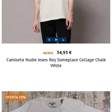
S
M
L
34,93 €
49,90 €
Camiseta Nudie Jeans Roy Someplace Collage Chalk
White
OFERTA 50%