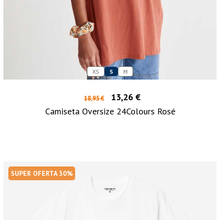
XS
S
M
13,26 €
18,95 €
Camiseta Oversize 24Colours Rosé
SUPER OFERTA 30%