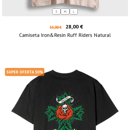
S
M
L
28,00 €
35,00 €
Camiseta Iron&Resin Ruff Riders Natural
SUPER OFERTA 50%