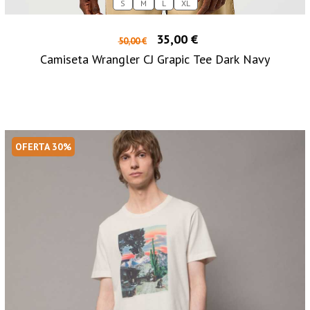
S
M
L
XL
35,00 €
50,00 €
Camiseta Wrangler CJ Grapic Tee Dark Navy
OFERTA 30%