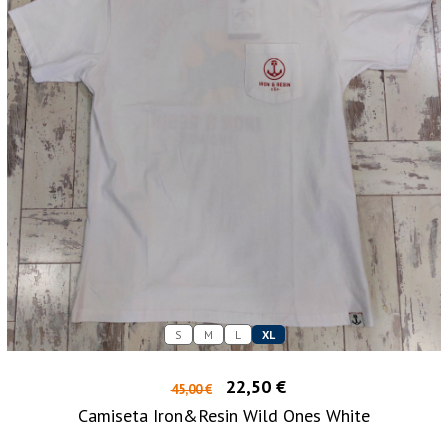
S
M
L
XL
22,50 €
45,00 €
Camiseta Iron&Resin Wild Ones White