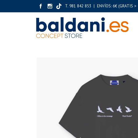
T. 981 842 853 | ENVÍOS: 6€ (GRATIS > 