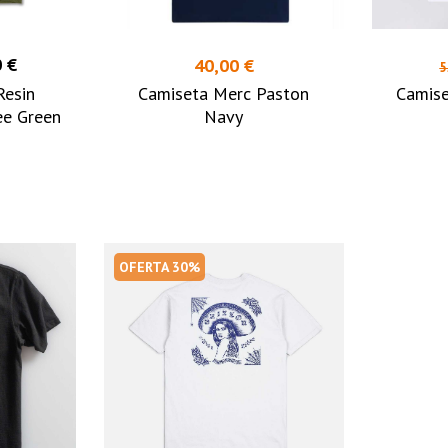
 €
40,00 €
5
Resin
Camiseta Merc Paston
Camise
ee Green
Navy
OFERTA 30%