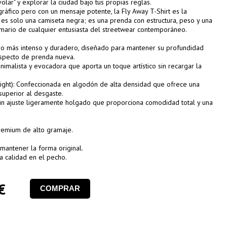
volar" y explorar la ciudad bajo tus propias reglas.
áfico pero con un mensaje potente, la Fly Away T-Shirt es la
 es solo una camiseta negra; es una prenda con estructura, peso y una
rmario de cualquier entusiasta del streetwear contemporáneo.
ro más intenso y duradero, diseñado para mantener su profundidad
aspecto de prenda nueva.
inimalista y evocadora que aporta un toque artístico sin recargar la
ght): Confeccionada en algodón de alta densidad que ofrece una
 superior al desgaste.
un ajuste ligeramente holgado que proporciona comodidad total y una
remium de alto gramaje.
mantener la forma original.
ta calidad en el pecho.
€
COMPRAR