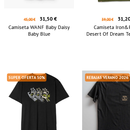
31,50 €
31,20
45,00 €
39,00 €
Camiseta WANF Baby Daisy
Camiseta Iron&
Baby Blue
Desert Of Dream T
SUPER OFERTA 50%
REBAJAS VERANO 2026