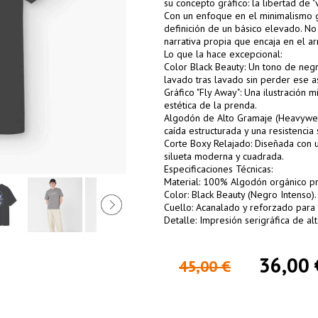
su concepto gráfico: la libertad de "
Con un enfoque en el minimalismo gr
definición de un básico elevado. No
narrativa propia que encaja en el a
Lo que la hace excepcional:
Color Black Beauty: Un tono de neg
lavado tras lavado sin perder ese 
Gráfico "Fly Away": Una ilustración m
estética de la prenda.
Algodón de Alto Gramaje (Heavywei
caída estructurada y una resistencia
Corte Boxy Relajado: Diseñada con 
silueta moderna y cuadrada.
Especificaciones Técnicas:
Material: 100% Algodón orgánico p
Color: Black Beauty (Negro Intenso).
Cuello: Acanalado y reforzado para 
Detalle: Impresión serigráfica de al
36,00 
45,00 €