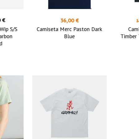
 €
36,00 €
3
Wip S/S
Camiseta Merc Paston Dark
Cam
arbon
Blue
Timber 
d