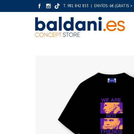
T. 981 842 853 | ENVÍOS: 6€ (GRATIS > 