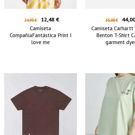
12,48 €
44,00
24,95 €
55,00 €
Camiseta
Camiseta Carhartt 
CompañíaFantástica Print I
Benton T-Shirt C
love me
garment dye