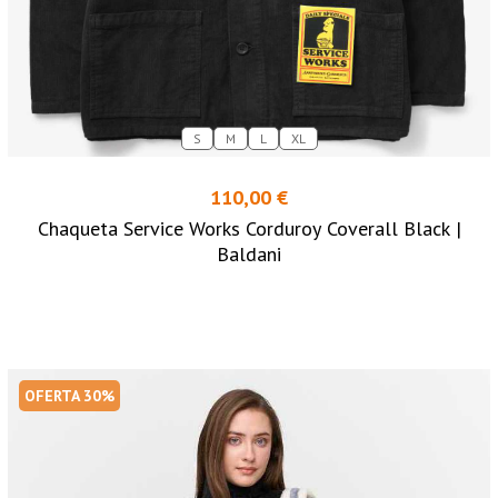
S
M
L
XL
110,00 €
Chaqueta Service Works Corduroy Coverall Black |
Baldani
OFERTA 30%