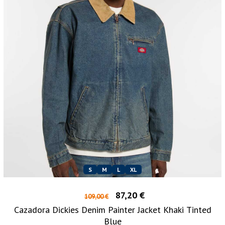
S
M
L
XL
87,20 €
109,00 €
Cazadora Dickies Denim Painter Jacket Khaki Tinted
Blue