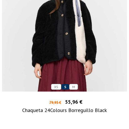
XS
S
M
55,96 €
79,95 €
Chaqueta 24Colours Borreguillo Black