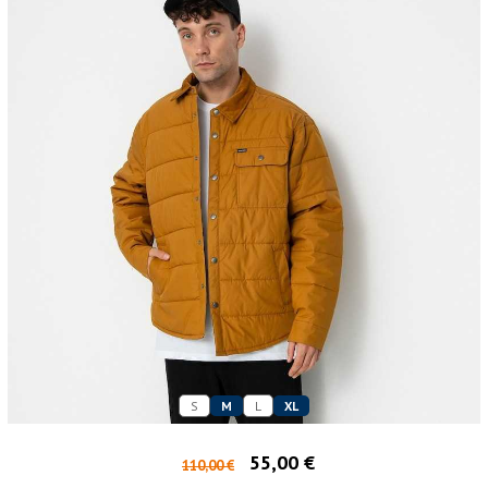
S
M
L
XL
55,00 €
110,00 €