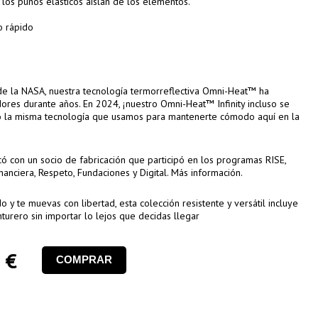
 los puños elásticos aíslan de los elementos.
o rápido
 de la NASA, nuestra tecnología termorreflectiva Omni-Heat™ ha
res durante años. En 2024, ¡nuestro Omni-Heat™ Infinity incluso se
do la misma tecnología que usamos para mantenerte cómodo aquí en la
ó con un socio de fabricación que participó en los programas RISE,
anciera, Respeto, Fundaciones y Digital. Más información.
y te muevas con libertad, esta colección resistente y versátil incluye
turero sin importar lo lejos que decidas llegar
 €
COMPRAR