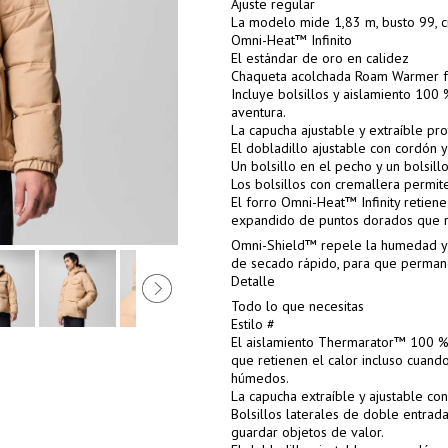
Ajuste regular
La modelo mide 1,83 m, busto 99, ci
Omni-Heat™ Infinito
El estándar de oro en calidez
Chaqueta acolchada Roam Warmer fo
Incluye bolsillos y aislamiento 10
aventura.
La capucha ajustable y extraíble pr
El dobladillo ajustable con cordón 
Un bolsillo en el pecho y un bolsill
Los bolsillos con cremallera permit
El forro Omni-Heat™ Infinity retien
expandido de puntos dorados que re
Omni-Shield™ repele la humedad y re
de secado rápido, para que permane
Detalle
Todo lo que necesitas
Estilo #
El aislamiento Thermarator™ 100 % p
que retienen el calor incluso cuand
húmedos.
La capucha extraíble y ajustable con
Bolsillos laterales de doble entrada
guardar objetos de valor.