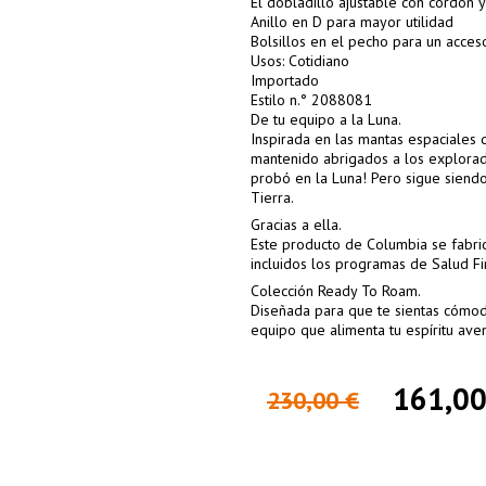
El dobladillo ajustable con cordón y
Anillo en D para mayor utilidad
Bolsillos en el pecho para un acces
Usos: Cotidiano
Importado
Estilo n.° 2088081
De tu equipo a la Luna.
Inspirada en las mantas espaciales
mantenido abrigados a los explorado
probó en la Luna! Pero sigue sien
Tierra.
Gracias a ella.
Este producto de Columbia se fabric
incluidos los programas de Salud Fin
Colección Ready To Roam.
Diseñada para que te sientas cómodo 
equipo que alimenta tu espíritu aven
161,00
230,00 €