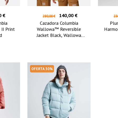
0 €
140,00 €
280,00 €
23
mbia
Cazadora Columbia
Plu
II Print
Wallowa™ Reversible
Harmo
id
Jacket Black, Wallowa
Mtns Print
OFERTA 30%