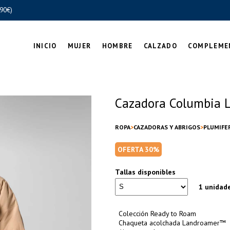
90€)
INICIO
MUJER
HOMBRE
CALZADO
COMPLEME
Cazadora Columbia L
ROPA
CAZADORAS Y ABRIGOS
PLUMIFE
OFERTA 30%
Tallas disponibles
1 unidad
Colección Ready to Roam
Chaqueta acolchada Landroamer™