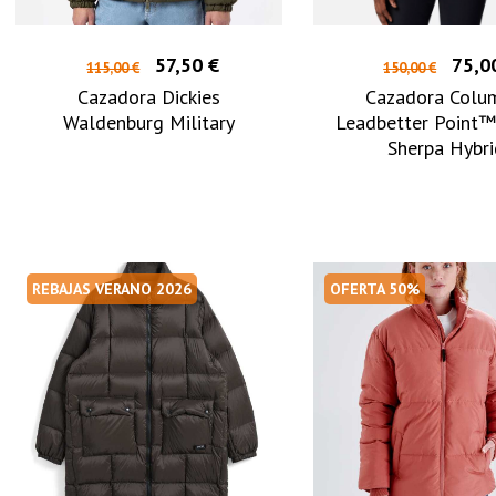
57,50 €
75,0
115,00 €
150,00 €
Cazadora Dickies
Cazadora Colu
Waldenburg Military
Leadbetter Point™ 
Sherpa Hybr
REBAJAS VERANO 2026
OFERTA 50%