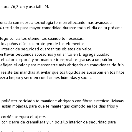
ntura 76,2 cm y usa talla M.
rrada con nuestra tecnología termorreflectante más avanzada.
0 % reciclado para mayor comodidad durante todo el día en tu próxima
otege contra los elementos cuando lo necesitas.
y los puños elásticos protegen de los elementos.
o interior de seguridad guardan tus objetos de valor.
en llevar pequeños accesorios y un anillo en D agrega utilidad.
e el calor corporal y permanece transpirable gracias a un patrón
flejan el calor para mantenerte más abrigado en condiciones de frío.
siste las manchas al evitar que los líquidos se absorban en los hilos
zca limpio y seco en condiciones húmedas y sucias.
oliéster reciclado te mantiene abrigado con fibras sintéticas livianas
o están mojadas, para que te mantengas cómodo en los días fríos y
 cordón asegura el ajuste.
 con cierre de cremallera y un bolsillo interior de seguridad para