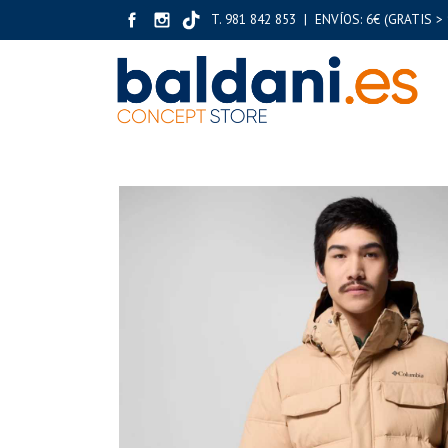
T. 981 842 853 | ENVÍOS: 6€ (GRATIS > 